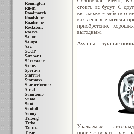
Continental, Pirelli, 
Remington
стоить не будут. С дру
Riken
вы сможете забыть о не
Roadmarch
Roadshine
как дешевые модели при
Roadstone
приобретение хороших
Rockstone
выгодным.
Rosava
Sailun
Satoya
Asshina – лучшие шины
Sava
SCOP
Semperit
Silverstone
Sonny
Sportiva
StarFire
Starmaxx
Starperformer
Strial
Sumitomo
Sumo
Sunf
Sunfull
Sunny
Taitong
Tatko
Уважаемые автовла
Taurus
приветствовать вас н
Tigar