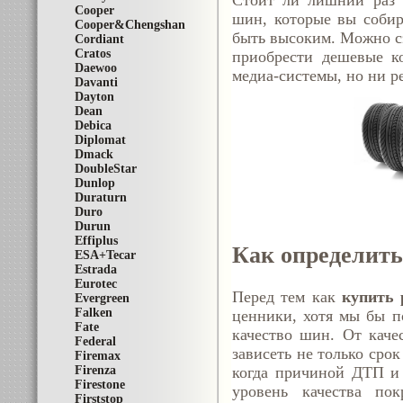
Стоит ли лишний раз а
Cooper
шин, которые вы собир
Cooper&Chengshan
быть высоким. Можно сэ
Cordiant
Cratos
приобрести дешевые к
Daewoo
медиа-системы, но ни ре
Davanti
Dayton
Dean
Debica
Diplomat
Dmack
DoubleStar
Dunlop
Duraturn
Duro
Durun
Effiplus
Как определить
ESA+Tecar
Estrada
Eurotec
Перед тем как
купить 
Evergreen
Falken
ценники, хотя мы бы п
Fate
качество шин. От качес
Federal
зависеть не только срок
Firemax
Firenza
когда причиной ДТП и 
Firestone
уровень качества по
Firststop