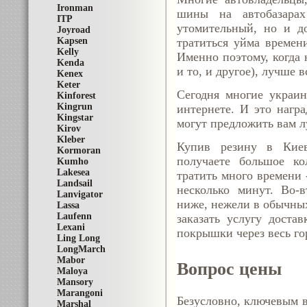
Ironman
шины на автобазара
ITP
утомительный, но и д
Joyroad
тратиться уйма времен
Kapsen
Kelly
Именно поэтому, когда 
Kenda
и то, и другое), лучше 
Kenex
Keter
Сегодня многие украин
Kinforest
Kingrun
интернете. И это
нагр
Kingstar
могут предложить вам л
Kirov
Kleber
Купив резину в Киев
Kormoran
получаете большое ко
Kumho
Lakesea
тратить много времени 
Landsail
несколько минут. Во-в
Lanvigator
ниже, нежели в обычных
Lassa
Laufenn
заказать услугу доста
Lexani
покрышки через весь го
Ling Long
LongMarch
Mabor
Вопрос цены
Maloya
Mansory
Marangoni
Безусловно, ключевым в
Marshal