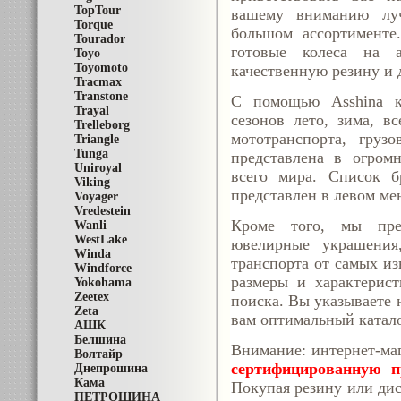
TopTour
вашему вниманию лу
Torque
большом ассортименте
Tourador
готовые колеса на а
Toyo
Toyomoto
качественную резину и 
Tracmax
Transtone
С помощью Asshina 
Trayal
сезонов лето, зима, в
Trelleborg
мототранспорта, груз
Triangle
Tunga
представлена в огром
Uniroyal
всего мира. Список б
Viking
представлен в левом ме
Voyager
Vredestein
Кроме того, мы пре
Wanli
WestLake
ювелирные украшения
Winda
транспорта от самых из
Windforce
размеры и характерис
Yokohama
Zeetex
поиска. Вы указываете 
Zeta
вам оптимальный катал
АШК
Белшина
Внимание: интернет-ма
Волтайр
сертифицированную п
Днепрошина
Кама
Покупая резину или дис
ПЕТРОШИНА