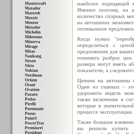
наиболее подходящей м
Mastercraft
Matador
Именно поэтому, на д
Maxtrek
количество спорных мом
Maxxis
на автошинах экономить
Mentor
Metzeler
оптимальное предложени
Michelin
Milestone
Когда нужно "переоб
Minerva
определиться с цено
Mirage
предложения для вашег
Mitas
Nankang
понимать разброс цен
Nexen
размера могут иметь а
Nitto
показатели, а следовате
Nokian
Nordman
Ценник на автошины ф
Orium
Otani
Один из главных – это
Ovation
удорожить модель може
Paxaro
также включение в сос
Petlas
Pirelli
которые в значительно
Pneumant
процессе эксплуатации.
Pneus
PointS
Также большое влияние 
PowerTrac
вы решили купить р
Premiorri
President