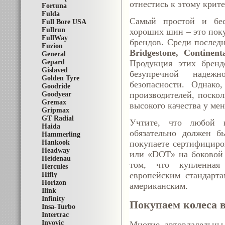
отнестись к этому крит
Fortuna
Fulda
Самый простой и бес
Full Bore USA
Fullrun
хороших шин – это пок
FullWay
брендов. Среди послед
Fuzion
Bridgestone, Continent
General
Gepard
Продукция этих бренд
Gislaved
безупречной надежн
Golden Tyre
безопасности. Однако
Goodride
производителей, поскол
Goodyear
Gremax
высокого качества у ме
Gripmax
GT Radial
Учтите, что любой в
Haida
обязательно должен б
Hammerling
Hankook
покупаете сертифициро
Headway
или «DOT» на боковой 
Heidenau
том, что купленная
Hercules
европейским стандарт
Hifly
Horizon
американским.
Ilink
Infinity
Покупаем колеса в
Insa-Turbo
Intertrac
Invovic
Многие автовладельцы,