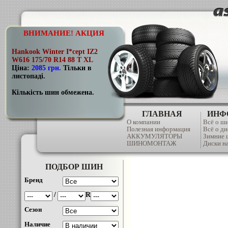
ВНИМАНИЕ! АКЦИЯ
Hankook Winter I*cept IZ2
W616 175/70 R14 88 T XL
Ціна:
2085 грн
.
Тільки в
листопаді.
Кількість шин обмежена.
ГЛАВНАЯ
ИНФ
О компании
Всё о ш
Полезная информация
Всё о ди
АККУМУЛЯТОРЫ
Зимние
ШИНОМОНТАЖ
Диски на
ПОДБОР ШИН
Бренд
/
R
Сезон
Наличие