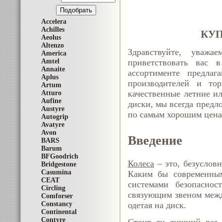
Accelera
Achilles
КУП
Aeolus
Altenzo
Здравствуйте, уважа
America
Amtel
приветствовать вас 
Annaite
ассортименте предла
Aplus
производителей и то
Artum
качественные летние и
Atturo
Aufine
диски, мы всегда предл
Austyre
по самым хорошим цена
Autogrip
Avatyre
Avon
Введение
BARS
Barum
BFGoodrich
Колеса
– это, безуслов
Bridgestone
Casumina
Каким бы современным
CEAT
системами безопаснос
Circling
связующим звеном межд
Comforser
Constancy
одетая на диск.
Continental
Contyre