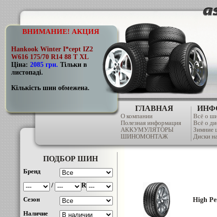
ВНИМАНИЕ! АКЦИЯ
Hankook Winter I*cept IZ2
W616 175/70 R14 88 T XL
Ціна:
2085 грн
.
Тільки в
листопаді.
Кількість шин обмежена.
ГЛАВНАЯ
ИНФ
О компании
Всё о ш
Полезная информация
Всё о ди
АККУМУЛЯТОРЫ
Зимние
ШИНОМОНТАЖ
Диски на
ПОДБОР ШИН
Бренд
/
R
Сезон
High Pe
Наличие