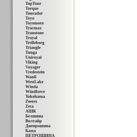
TopTour
Torque
Tourador
Toyo
Toyomoto
Tracmax
Transtone
Trayal
Trelleborg
Triangle
Tunga
Uniroyal
Viking
Voyager
Vredestein
Wanli
WestLake
Winda
Windforce
Yokohama
Zeetex
Zeta
АШК
Белшина
Волтайр
Днепрошина
Кама
ПЕТРОШИНА