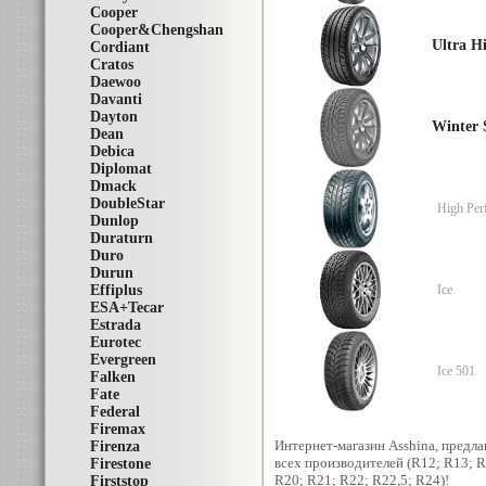
Cooper
Cooper&Chengshan
Ultra H
Cordiant
Cratos
Daewoo
Davanti
Dayton
Winter
Dean
Debica
Diplomat
Dmack
DoubleStar
High Per
Dunlop
Duraturn
Duro
Durun
Effiplus
Ice
ESA+Tecar
Estrada
Eurotec
Evergreen
Ice 501
Falken
Fate
Federal
Firemax
Интернет-магазин Asshina, предл
Firenza
всех производителей (R12; R13; 
Firestone
R20; R21; R22; R22,5; R24)!
Firststop