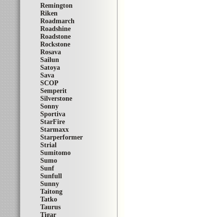
Remington
Riken
Roadmarch
Roadshine
Roadstone
Rockstone
Rosava
Sailun
Satoya
Sava
SCOP
Semperit
Silverstone
Sonny
Sportiva
StarFire
Starmaxx
Starperformer
Strial
Sumitomo
Sumo
Sunf
Sunfull
Sunny
Taitong
Tatko
Taurus
Tigar