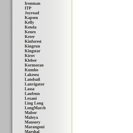
Ironman
ITP
Joyroad
Kapsen
Kelly
Kenda
Kenex
Keter
Kinforest
Kingrun
Kingstar
Kirov
Kleber
Kormoran
Kumho
Lakesea
Landsail
Lanvigator
Lassa
Laufenn
Lexani
Ling Long
LongMarch
Mabor
Maloya
Mansory
Marangoni
Marshal