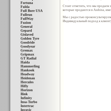
Fortuna
Стоит отметить, что мы продаем з
Fulda
которые продаются в Asshina, име
Full Bore USA
Fullrun
Мы с радостью проконсультируем 
FullWay
Индивидуальный подход к клиенту
Fuzion
General
Gepard
Gislaved
Golden Tyre
Goodride
Goodyear
Gremax
Gripmax
GT Radial
Haida
Hammerling
Hankook
Headway
Heidenau
Hercules
Hifly
Horizon
Ilink
Infinity
Insa-Turbo
Intertrac
Invovic