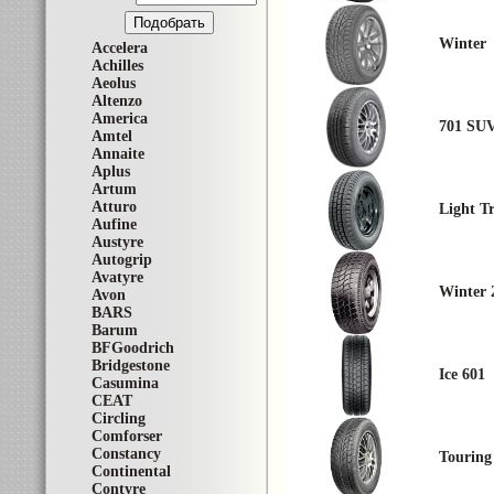
Winter
Accelera
Achilles
Aeolus
Altenzo
America
701 SU
Amtel
Annaite
Aplus
Artum
Atturo
Light T
Aufine
Austyre
Autogrip
Avatyre
Winter 
Avon
BARS
Barum
BFGoodrich
Bridgestone
Ice 601
Casumina
CEAT
Circling
Comforser
Constancy
Touring
Continental
Contyre