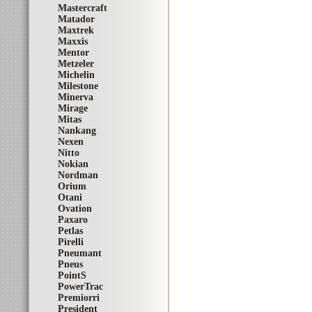
Mastercraft
Matador
Maxtrek
Maxxis
Mentor
Metzeler
Michelin
Milestone
Minerva
Mirage
Mitas
Nankang
Nexen
Nitto
Nokian
Nordman
Orium
Otani
Ovation
Paxaro
Petlas
Pirelli
Pneumant
Pneus
PointS
PowerTrac
Premiorri
President