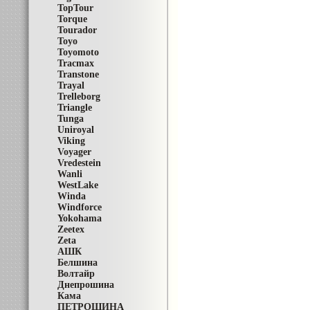
TopTour
Torque
Tourador
Toyo
Toyomoto
Tracmax
Transtone
Trayal
Trelleborg
Triangle
Tunga
Uniroyal
Viking
Voyager
Vredestein
Wanli
WestLake
Winda
Windforce
Yokohama
Zeetex
Zeta
АШК
Белшина
Волтайр
Днепрошина
Кама
ПЕТРОШИНА