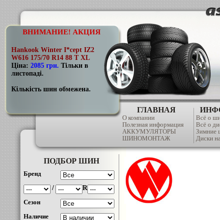
ВНИМАНИЕ! АКЦИЯ
Hankook Winter I*cept IZ2
W616 175/70 R14 88 T XL
Ціна:
2085 грн
.
Тільки в
листопаді.
Кількість шин обмежена.
ГЛАВНАЯ
ИНФ
О компании
Всё о ш
Полезная информация
Всё о ди
АККУМУЛЯТОРЫ
Зимние
ШИНОМОНТАЖ
Диски на
ПОДБОР ШИН
Бренд
/
R
Сезон
Наличие