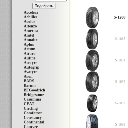
Accelera
Achilles
S-1200
Aeolus
Altenzo
America
Amtel
S-1015
Annaite
Aplus
Artum
Atturo
Aufine
S-1031
Austyre
Autogrip
Avatyre
Avon
BARS
S-1032
Barum
BFGoodrich
Bridgestone
Casumina
S-1063
CEAT
Circling
Comforser
Constancy
Continental
S-1088
Contyre