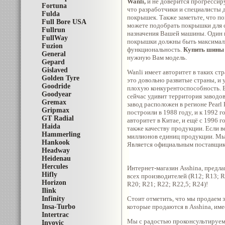
Wanli,
и не доверится прогрессир
Fortuna
что разработчики и специалисты 
Fulda
покрышек. Также заметьте, что п
Full Bore USA
можете подобрать покрышки для с
Fullrun
назначения Вашей машины. Один и
FullWay
покрышки должны быть максимальн
Fuzion
функциональность.
Купить шины
General
нужную Вам модель.
Gepard
Gislaved
Wanli имеет авторитет в таких стр
Golden Tyre
это довольно развитые страны, и 
Goodride
плохую конкурентоспособность. Б
Goodyear
сейчас удивит территория заводов
Gremax
завод расположен в регионе Pearl 
Gripmax
построили в 1988 году, и к 1992 
GT Radial
авторитет в Китае, и ещё с 1996 
Haida
также качеству продукции. Если в
Hammerling
миллионов единиц продукции. М
Hankook
Является официальным поставщиком
Headway
Heidenau
Hercules
Интернет-магазин Asshina, предл
Hifly
всех производителей (R12; R13; 
Horizon
R20; R21; R22; R22,5; R24)!
Ilink
Infinity
Стоит отметить, что мы продаем з
Insa-Turbo
которые продаются в Asshina, име
Intertrac
Мы с радостью проконсультируем 
Invovic