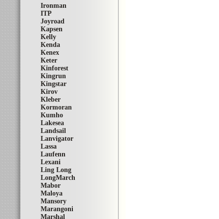
Ironman
ITP
Joyroad
Kapsen
Kelly
Kenda
Kenex
Keter
Kinforest
Kingrun
Kingstar
Kirov
Kleber
Kormoran
Kumho
Lakesea
Landsail
Lanvigator
Lassa
Laufenn
Lexani
Ling Long
LongMarch
Mabor
Maloya
Mansory
Marangoni
Marshal