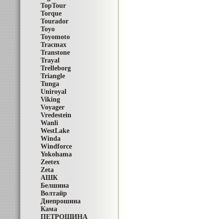
TopTour
Torque
Tourador
Toyo
Toyomoto
Tracmax
Transtone
Trayal
Trelleborg
Triangle
Tunga
Uniroyal
Viking
Voyager
Vredestein
Wanli
WestLake
Winda
Windforce
Yokohama
Zeetex
Zeta
АШК
Белшина
Волтайр
Днепрошина
Кама
ПЕТРОШИНА