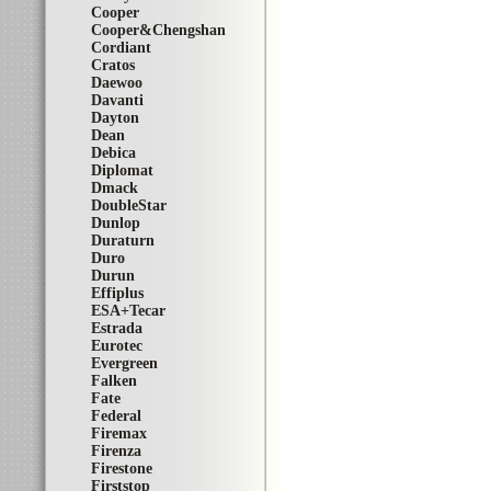
Cooper
Cooper&Chengshan
Cordiant
Cratos
Daewoo
Davanti
Dayton
Dean
Debica
Diplomat
Dmack
DoubleStar
Dunlop
Duraturn
Duro
Durun
Effiplus
ESA+Tecar
Estrada
Eurotec
Evergreen
Falken
Fate
Federal
Firemax
Firenza
Firestone
Firststop