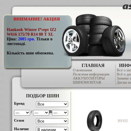
ВНИМАНИЕ! АКЦИЯ
Hankook Winter I*cept IZ2
W616 175/70 R14 88 T XL
Ціна:
2085 грн
.
Тільки в
листопаді.
Кількість шин обмежена.
ГЛАВНАЯ
ИНФ
О компании
Всё о ш
Полезная информация
Всё о ди
АККУМУЛЯТОРЫ
Зимние
ШИНОМОНТАЖ
Диски на
ПОДБОР ШИН
Бренд
/
R
Сезон
HS102
Наличие