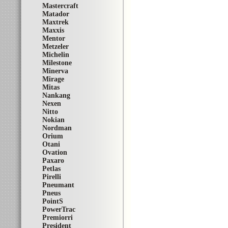
Mastercraft
Matador
Maxtrek
Maxxis
Mentor
Metzeler
Michelin
Milestone
Minerva
Mirage
Mitas
Nankang
Nexen
Nitto
Nokian
Nordman
Orium
Otani
Ovation
Paxaro
Petlas
Pirelli
Pneumant
Pneus
PointS
PowerTrac
Premiorri
President