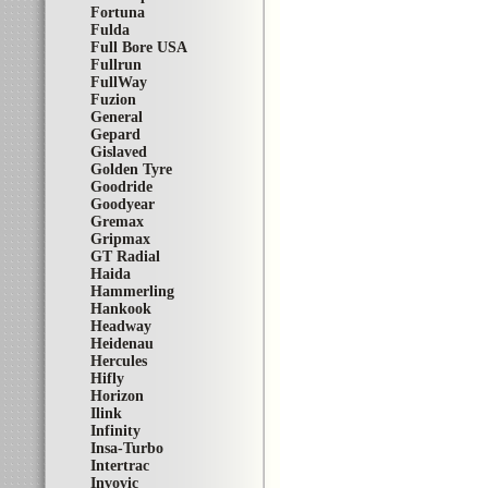
Fortuna
Fulda
Full Bore USA
Fullrun
FullWay
Fuzion
General
Gepard
Gislaved
Golden Tyre
Goodride
Goodyear
Gremax
Gripmax
GT Radial
Haida
Hammerling
Hankook
Headway
Heidenau
Hercules
Hifly
Horizon
Ilink
Infinity
Insa-Turbo
Intertrac
Invovic