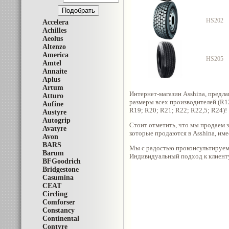
HS202
Accelera
Achilles
Aeolus
Altenzo
America
HS205
Amtel
Annaite
Aplus
Artum
Интернет-магазин Asshina, предл
Atturo
размеры всех производителей (R1
Aufine
R19; R20; R21; R22; R22,5; R24)!
Austyre
Autogrip
Стоит отметить, что мы продаем з
Avatyre
которые продаются в Asshina, име
Avon
BARS
Мы с радостью проконсультируем 
Barum
Индивидуальный подход к клиенту
BFGoodrich
Bridgestone
Casumina
CEAT
Circling
Comforser
Constancy
Continental
Contyre