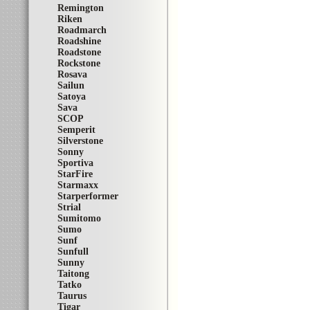
Remington
Riken
Roadmarch
Roadshine
Roadstone
Rockstone
Rosava
Sailun
Satoya
Sava
SCOP
Semperit
Silverstone
Sonny
Sportiva
StarFire
Starmaxx
Starperformer
Strial
Sumitomo
Sumo
Sunf
Sunfull
Sunny
Taitong
Tatko
Taurus
Tigar