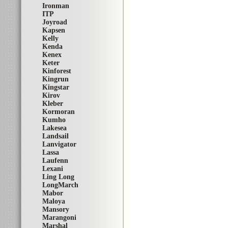
Ironman
ITP
Joyroad
Kapsen
Kelly
Kenda
Kenex
Keter
Kinforest
Kingrun
Kingstar
Kirov
Kleber
Kormoran
Kumho
Lakesea
Landsail
Lanvigator
Lassa
Laufenn
Lexani
Ling Long
LongMarch
Mabor
Maloya
Mansory
Marangoni
Marshal