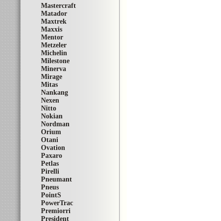
Mastercraft
Matador
Maxtrek
Maxxis
Mentor
Metzeler
Michelin
Milestone
Minerva
Mirage
Mitas
Nankang
Nexen
Nitto
Nokian
Nordman
Orium
Otani
Ovation
Paxaro
Petlas
Pirelli
Pneumant
Pneus
PointS
PowerTrac
Premiorri
President