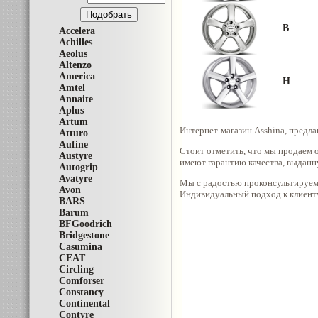
B
Accelera
Achilles
Aeolus
Altenzo
America
H
Amtel
Annaite
Aplus
Artum
Интернет-магазин Asshina, предл
Atturo
Aufine
Стоит отметить, что мы продаем о
Austyre
имеют гарантию качества, выданн
Autogrip
Avatyre
Мы с радостью проконсультируем 
Avon
Индивидуальный подход к клиенту
BARS
Barum
BFGoodrich
Bridgestone
Casumina
CEAT
Circling
Comforser
Constancy
Continental
Contyre