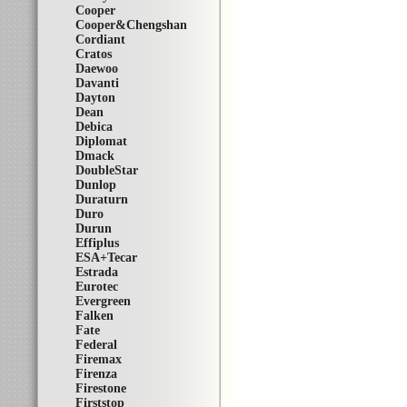
Cooper
Cooper&Chengshan
Cordiant
Cratos
Daewoo
Davanti
Dayton
Dean
Debica
Diplomat
Dmack
DoubleStar
Dunlop
Duraturn
Duro
Durun
Effiplus
ESA+Tecar
Estrada
Eurotec
Evergreen
Falken
Fate
Federal
Firemax
Firenza
Firestone
Firststop