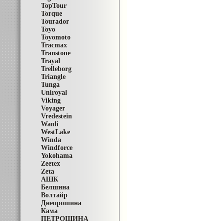
TopTour
Torque
Tourador
Toyo
Toyomoto
Tracmax
Transtone
Trayal
Trelleborg
Triangle
Tunga
Uniroyal
Viking
Voyager
Vredestein
Wanli
WestLake
Winda
Windforce
Yokohama
Zeetex
Zeta
АШК
Белшина
Волтайр
Днепрошина
Кама
ПЕТРОШИНА