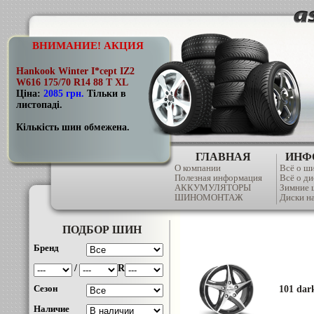
ВНИМАНИЕ! АКЦИЯ
Hankook Winter I*cept IZ2
W616 175/70 R14 88 T XL
Ціна:
2085 грн
.
Тільки в
листопаді.
Кількість шин обмежена.
ГЛАВНАЯ
ИНФ
О компании
Всё о ш
Полезная информация
Всё о ди
АККУМУЛЯТОРЫ
Зимние
ШИНОМОНТАЖ
Диски на
ПОДБОР ШИН
Бренд
/
R
Сезон
101 dar
Наличие