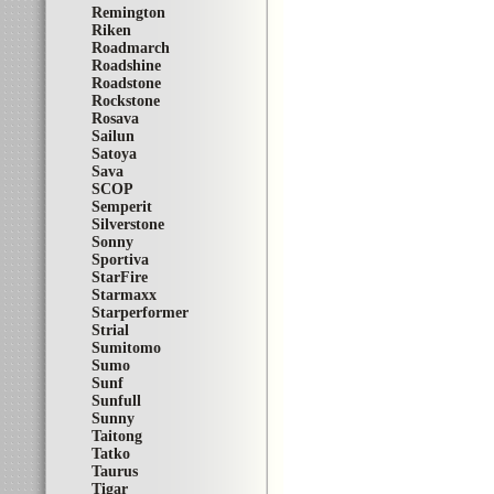
Remington
Riken
Roadmarch
Roadshine
Roadstone
Rockstone
Rosava
Sailun
Satoya
Sava
SCOP
Semperit
Silverstone
Sonny
Sportiva
StarFire
Starmaxx
Starperformer
Strial
Sumitomo
Sumo
Sunf
Sunfull
Sunny
Taitong
Tatko
Taurus
Tigar