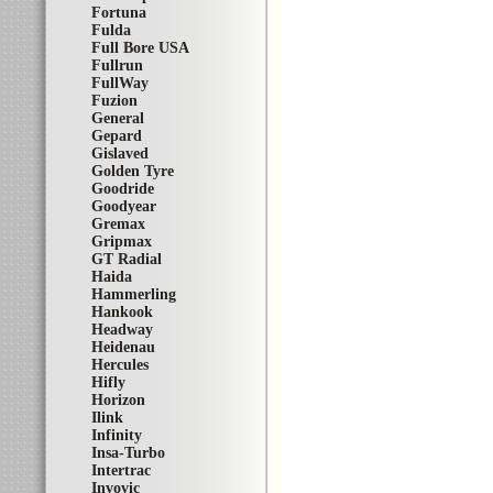
Fortuna
Fulda
Full Bore USA
Fullrun
FullWay
Fuzion
General
Gepard
Gislaved
Golden Tyre
Goodride
Goodyear
Gremax
Gripmax
GT Radial
Haida
Hammerling
Hankook
Headway
Heidenau
Hercules
Hifly
Horizon
Ilink
Infinity
Insa-Turbo
Intertrac
Invovic