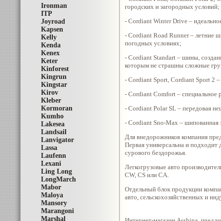
Ironman
городских и загородных условий;
ITP
- Cordiant Winter Drive – идеальн
Joyroad
Kapsen
- Cordiant Road Runner – летние
Kelly
погодных условиях;
Kenda
Kenex
- Cordiant Standart – шины, созд
Keter
которым не страшны сложные гру
Kinforest
Kingrun
- Cordiant Sport, Cordiant Sport 
Kingstar
Kirov
- Cordiant Comfort – специальное
Kleber
Kormoran
- Cordiant Polar SL – передовая 
Kumho
- Cordiant Sno-Max – шипованная
Lakesea
Landsail
Для внедорожников компания предла
Lanvigator
Первая универсальна и подходит 
Lassa
сурового бездорожья.
Laufenn
Lexani
Легкогрузовые авто производитель
Ling Long
CW, CS или CA.
LongMarch
Mabor
Отдельный блок продукции компан
Maloya
авто, сельскохозяйственных и ин
Mansory
Marangoni
Marshal
Интернет-магазин Asshina, предл