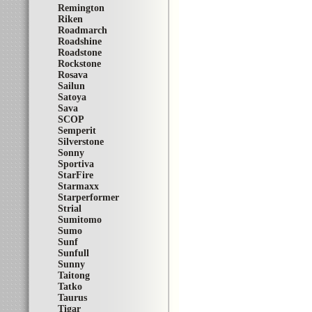
Remington
Riken
Roadmarch
Roadshine
Roadstone
Rockstone
Rosava
Sailun
Satoya
Sava
SCOP
Semperit
Silverstone
Sonny
Sportiva
StarFire
Starmaxx
Starperformer
Strial
Sumitomo
Sumo
Sunf
Sunfull
Sunny
Taitong
Tatko
Taurus
Tigar