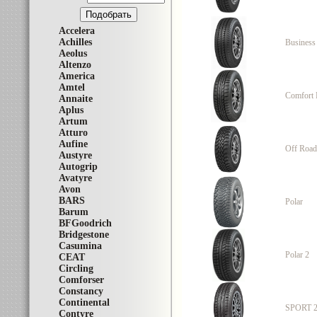
Accelera
Achilles
Business
Aeolus
Altenzo
America
Amtel
Comfort
Annaite
Aplus
Artum
Atturo
Aufine
Off Roa
Austyre
Autogrip
Avatyre
Avon
BARS
Polar
Barum
BFGoodrich
Bridgestone
Casumina
Polar 2
CEAT
Circling
Comforser
Constancy
Continental
SPORT 2
Contyre