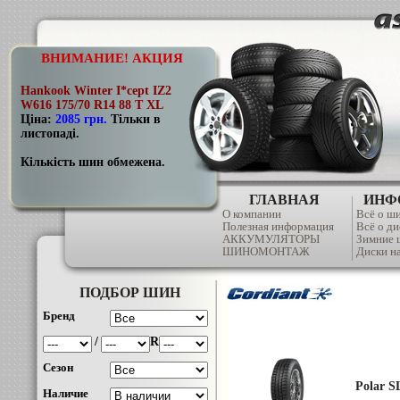
ВНИМАНИЕ! АКЦИЯ
Hankook Winter I*cept IZ2
W616 175/70 R14 88 T XL
Ціна:
2085 грн
.
Тільки в
листопаді.
Кількість шин обмежена.
ГЛАВНАЯ
ИНФ
О компании
Всё о ш
Полезная информация
Всё о ди
АККУМУЛЯТОРЫ
Зимние
ШИНОМОНТАЖ
Диски на
ПОДБОР ШИН
Бренд
/
R
Сезон
Polar S
Наличие