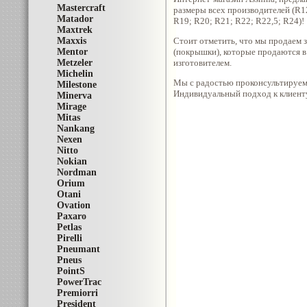
Mastercraft
размеры всех производителей (R1
Matador
R19; R20; R21; R22; R22,5; R24)!
Maxtrek
Maxxis
Стоит отметить, что мы продаем з
Mentor
(покрышки), которые продаются в 
Metzeler
изготовителем.
Michelin
Мы с радостью проконсультируем 
Milestone
Индивидуальный подход к клиенту
Minerva
Mirage
Mitas
Nankang
Nexen
Nitto
Nokian
Nordman
Orium
Otani
Ovation
Paxaro
Petlas
Pirelli
Pneumant
Pneus
PointS
PowerTrac
Premiorri
President