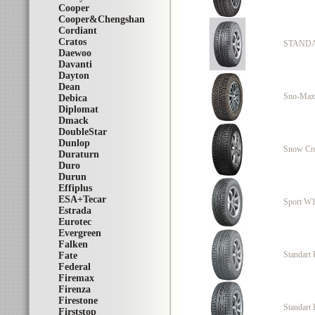
Cooper
Cooper&Chengshan
Cordiant
Cratos
STANDA
Daewoo
Davanti
Dayton
Dean
Sno-Max
Debica
Diplomat
Dmack
DoubleStar
Dunlop
Snow Cr
Duraturn
Duro
Durun
Effiplus
ESA+Tecar
Sport W
Estrada
Eurotec
Evergreen
Falken
Standart
Fate
Federal
Firemax
Firenza
Firestone
Standart
Firststop