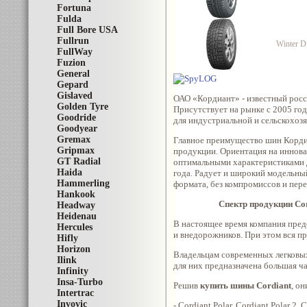
Fortuna
Fulda
Full Bore USA
Fullrun
Winter D
FullWay
Fuzion
General
Gepard
Gislaved
ОАО «Кордиант» - известный росс
Golden Tyre
Присутствует на рынке с 2005 год
Goodride
для индустриальной и сельскохоз
Goodyear
Gremax
Главное преимущество шин Кордиа
Gripmax
продукции. Ориентация на иннова
GT Radial
оптимальными характеристиками 
Haida
года. Радует и широкий модельн
Hammerling
формата, без компромиссов и пер
Hankook
Спектр продукции
Co
Headway
Heidenau
В настоящее время компания пред
Hercules
и внедорожников. При этом вся пр
Hifly
Horizon
Владельцам современных легковых 
Ilink
для них предназначена большая ча
Infinity
Insa-Turbo
Решив
купить шины Cordiant
, о
Intertrac
Invovic
- Cordiant Polar, Cordiant Polar 