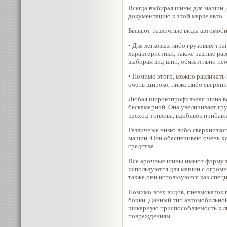
Всегда выбирая шины для машин, 
документацию к этой марке авто.
Бывают различные виды автомоб
• Для легковых либо грузовых тр
характеристики, также разные ра
выбирая вид шин, обязательно не
• Помимо этого, можно различать 
очень широко, низко либо сверхн
Любая широкопрофильная шина вс
бескамерной. Она увеличивает гр
расход топлива, вдобавок прибавл
Различные низко либо сверхнизко
машин. Они обеспечиваю очень х
средства.
Все арочные шины имеют форму то
используются для машин с огромн
также они используются как спе
Помимо всех видов, пневмокаток 
бочки. Данный тип автомобильной
шикарную приспособляемость к лю
повреждениям.