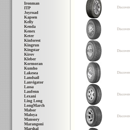
Ironman
Discover
ITP
Joyroad
Kapsen
Kelly
Kenda
Discover
Kenex
Keter
Kinforest
Kingrun
Kingstar
Discover
Kirov
Kleber
Kormoran
Kumho
Discover
Lakesea
Landsail
Lanvigator
Lassa
Laufenn
Discover
Lexani
Ling Long
LongMarch
Mabor
Maloya
Discover
Mansory
Marangoni
Marshal