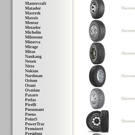
Mastercraft
Matador
Discover
Maxtrek
Maxxis
Mentor
Metzeler
Discover
Michelin
Milestone
Minerva
Mirage
Mitas
Discover
Nankang
Nexen
Nitto
Nokian
Nordman
Discove
Orium
Otani
Ovation
Paxaro
Discover
Petlas
Pirelli
Pneumant
Pneus
PointS
Discover
PowerTrac
Premiorri
President