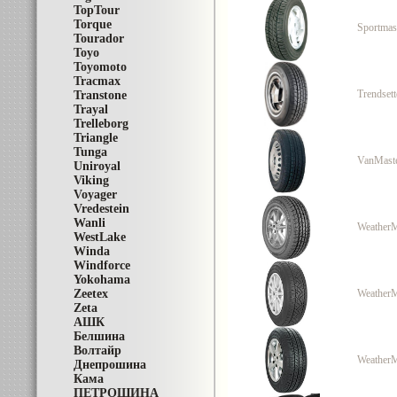
TopTour
Torque
Sportmas
Tourador
Toyo
Toyomoto
Tracmax
Trendsett
Transtone
Trayal
Trelleborg
Triangle
Tunga
VanMast
Uniroyal
Viking
Voyager
Vredestein
Wanli
WeatherM
WestLake
Winda
Windforce
Yokohama
Zeetex
WeatherM
Zeta
АШК
Белшина
Волтайр
Weather
Днепрошина
Кама
ПЕТРОШИНА