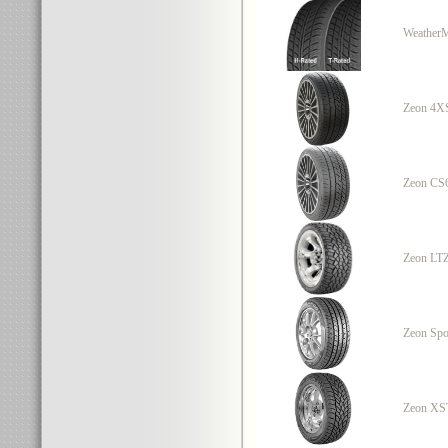
WeatherM
Zeon 4X
Zeon CS
Zeon LT
Zeon Spo
Zeon XS