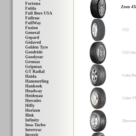
Fortuna
Zeon 4X
Fulda
Full Bore USA
Fullrun
FullWay
Fuzion
CS2
General
Gepard
Gislaved
Golden Tyre
Goodride
CS5 Ultr
Goodyear
Gremax
Gripmax
GT Radial
Cobra Ra
Haida
Hammerling
Hankook
Headway
Heidenau
Cobra V
Hercules
Hifly
Horizon
Ilink
Infinity
Discover
Insa-Turbo
Intertrac
Invovic