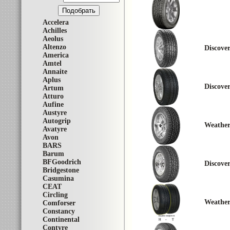
Accelera
Achilles
Aeolus
Altenzo
Discove
America
Amtel
Annaite
Aplus
Discove
Artum
Atturo
Aufine
Austyre
Autogrip
Weathe
Avatyre
Avon
BARS
Barum
BFGoodrich
Discove
Bridgestone
Casumina
CEAT
Circling
Weathe
Comforser
Constancy
Continental
Contyre