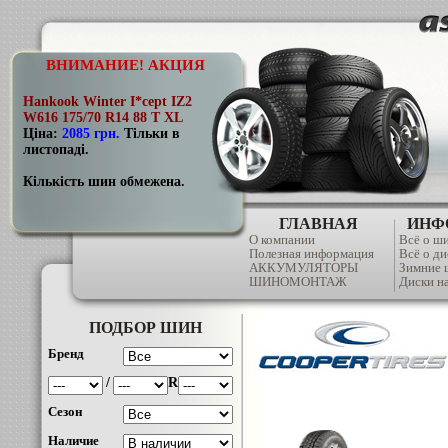
ВНИМАНИЕ! АКЦИЯ
Hankook Winter I*cept IZ2
W616 175/70 R14 88 T XL
Ціна:
2085 грн
.
Тільки в
листопаді.
Кількість шин обмежена.
ГЛАВНАЯ
ИНФ
О компании
Всё о ш
Полезная информация
Всё о ди
АККУМУЛЯТОРЫ
Зимние
ШИНОМОНТАЖ
Диски на
ПОДБОР ШИН
Бренд
/
R
Сезон
Наличие