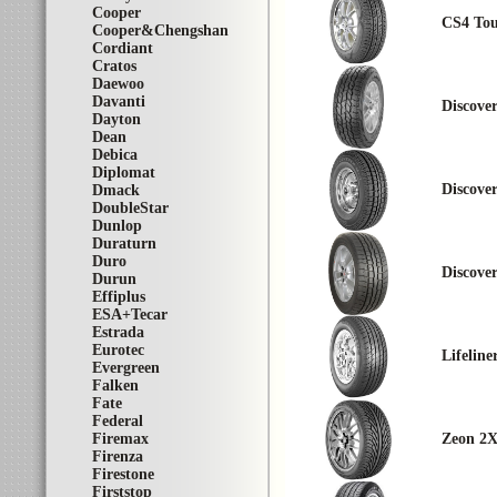
Cooper
CS4 Tou
Cooper&Chengshan
Cordiant
Cratos
Daewoo
Davanti
Discove
Dayton
Dean
Debica
Diplomat
Discove
Dmack
DoubleStar
Dunlop
Duraturn
Duro
Discove
Durun
Effiplus
ESA+Tecar
Estrada
Eurotec
Lifelin
Evergreen
Falken
Fate
Federal
Firemax
Zeon 2
Firenza
Firestone
Firststop