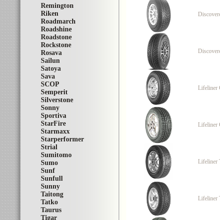
Remington
Riken
Discover
Roadmarch
Roadshine
Roadstone
Rockstone
Discover
Rosava
Sailun
Satoya
Sava
SCOP
Lifeliner 
Semperit
Silverstone
Sonny
Sportiva
StarFire
Lifeline
Starmaxx
Starperformer
Strial
Sumitomo
Lifeline
Sumo
Sunf
Sunfull
Sunny
Taitong
Lifeliner
Tatko
Taurus
Tigar