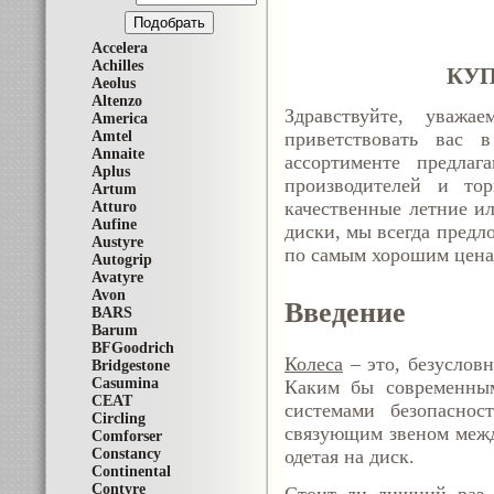
Accelera
Achilles
КУП
Aeolus
Altenzo
Здравствуйте, уважа
America
Amtel
приветствовать вас 
Annaite
ассортименте предла
Aplus
производителей и то
Artum
качественные летние и
Atturo
Aufine
диски, мы всегда предл
Austyre
по самым хорошим цена
Autogrip
Avatyre
Avon
Введение
BARS
Barum
BFGoodrich
Колеса
– это, безуслов
Bridgestone
Casumina
Каким бы современным
CEAT
системами безопаснос
Circling
связующим звеном межд
Comforser
Constancy
одетая на диск.
Continental
Contyre