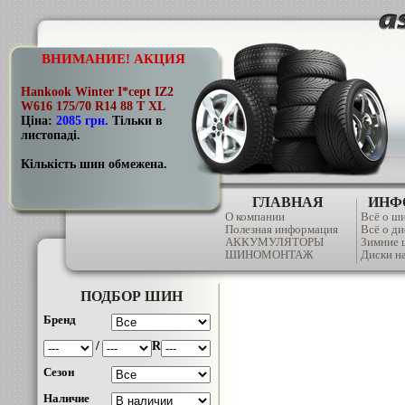
ВНИМАНИЕ! АКЦИЯ
Hankook Winter I*cept IZ2
W616 175/70 R14 88 T XL
Ціна:
2085 грн
.
Тільки в
листопаді.
Кількість шин обмежена.
ГЛАВНАЯ
ИНФ
О компании
Всё о ш
Полезная информация
Всё о ди
АККУМУЛЯТОРЫ
Зимние
ШИНОМОНТАЖ
Диски на
ПОДБОР ШИН
Бренд
/
R
Сезон
Наличие