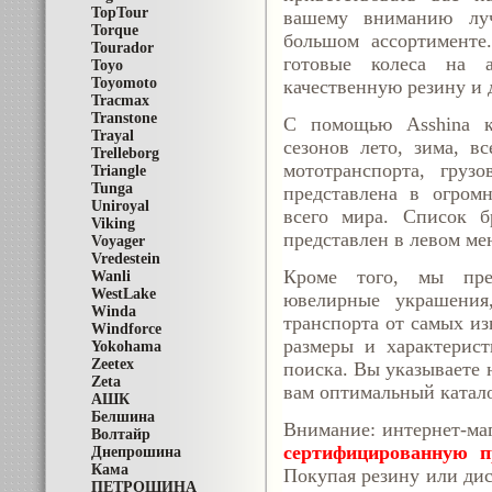
TopTour
вашему вниманию лу
Torque
большом ассортименте
Tourador
готовые колеса на а
Toyo
Toyomoto
качественную резину и 
Tracmax
Transtone
С помощью Asshina 
Trayal
сезонов лето, зима, в
Trelleborg
мототранспорта, груз
Triangle
Tunga
представлена в огром
Uniroyal
всего мира. Список б
Viking
представлен в левом ме
Voyager
Vredestein
Кроме того, мы пре
Wanli
WestLake
ювелирные украшения
Winda
транспорта от самых из
Windforce
размеры и характерис
Yokohama
Zeetex
поиска. Вы указываете 
Zeta
вам оптимальный катал
АШК
Белшина
Внимание: интернет-ма
Волтайр
сертифицированную п
Днепрошина
Кама
Покупая резину или дис
ПЕТРОШИНА