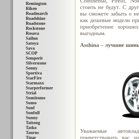
Continental, Pirelli, 
Remington
стоить не будут. С дру
Riken
вы сможете забыть о не
Roadmarch
Roadshine
как дешевые модели при
Roadstone
приобретение хороших
Rockstone
выгодным.
Rosava
Sailun
Satoya
Asshina – лучшие шины
Sava
SCOP
Semperit
Silverstone
Sonny
Sportiva
StarFire
Starmaxx
Starperformer
Strial
Sumitomo
Sumo
Sunf
Sunfull
Sunny
Taitong
Tatko
Уважаемые автовла
Taurus
приветствовать вас н
Tigar