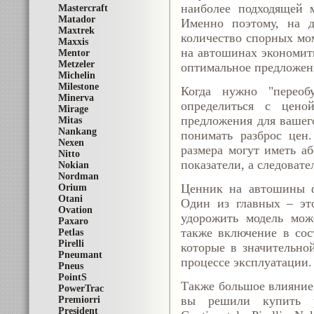
наиболее подходящей м
Mastercraft
Matador
Именно поэтому, на д
Maxtrek
количество спорных мом
Maxxis
на автошинах экономить
Mentor
Metzeler
оптимальное предложени
Michelin
Milestone
Когда нужно "переоб
Minerva
определиться с цено
Mirage
предложения для вашег
Mitas
Nankang
понимать разброс цен
Nexen
размера могут иметь а
Nitto
показатели, а следовате
Nokian
Nordman
Ценник на автошины ф
Orium
Otani
Один из главных – это
Ovation
удорожить модель може
Paxaro
также включение в сос
Petlas
Pirelli
которые в значительно
Pneumant
процессе эксплуатации.
Pneus
PointS
Также большое влияние 
PowerTrac
вы решили купить р
Premiorri
President