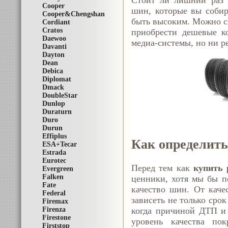
Стоит ли лишний раз а
Cooper
шин, которые вы собир
Cooper&Chengshan
быть высоким. Можно сэ
Cordiant
Cratos
приобрести дешевые к
Daewoo
медиа-системы, но ни ре
Davanti
Dayton
Dean
Debica
Diplomat
Dmack
DoubleStar
Dunlop
Duraturn
Duro
Durun
Effiplus
Как определить
ESA+Tecar
Estrada
Eurotec
Перед тем как
купить 
Evergreen
Falken
ценники, хотя мы бы п
Fate
качество шин. От качес
Federal
зависеть не только срок
Firemax
Firenza
когда причиной ДТП и 
Firestone
уровень качества по
Firststop