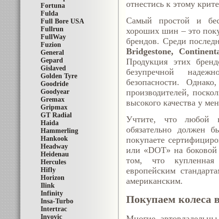
отнестись к этому крит
Fortuna
Fulda
Самый простой и бес
Full Bore USA
Fullrun
хороших шин – это пок
FullWay
брендов. Среди послед
Fuzion
Bridgestone, Continent
General
Gepard
Продукция этих бренд
Gislaved
безупречной надежн
Golden Tyre
безопасности. Однако
Goodride
производителей, поскол
Goodyear
Gremax
высокого качества у ме
Gripmax
GT Radial
Учтите, что любой в
Haida
обязательно должен б
Hammerling
Hankook
покупаете сертифициро
Headway
или «DOT» на боковой 
Heidenau
том, что купленная
Hercules
европейским стандарт
Hifly
Horizon
американским.
Ilink
Infinity
Покупаем колеса в
Insa-Turbo
Intertrac
Invovic
Многие автовладельцы,