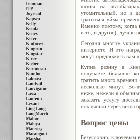
Ironman
шины на автобазара
ITP
утомительный, но и д
Joyroad
тратиться уйма времен
Kapsen
Kelly
Именно поэтому, когда 
Kenda
и то, и другое), лучше 
Kenex
Keter
Сегодня многие украин
Kinforest
Kingrun
интернете. И это
нагр
Kingstar
могут предложить вам л
Kirov
Kleber
Купив резину в Киев
Kormoran
получаете большое ко
Kumho
Lakesea
тратить много времени 
Landsail
несколько минут. Во-в
Lanvigator
ниже, нежели в обычных
Lassa
Laufenn
заказать услугу доста
Lexani
покрышки через весь го
Ling Long
LongMarch
Mabor
Вопрос цены
Maloya
Mansory
Marangoni
Безусловно, ключевым в
Marshal