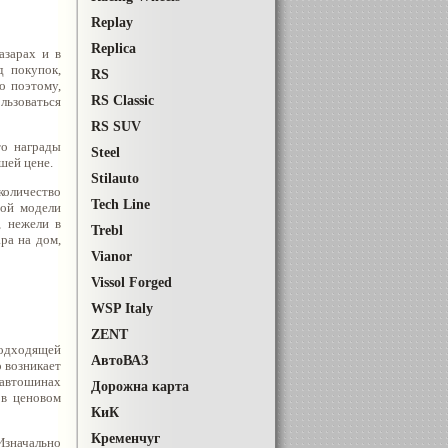
Replay
Replica
азарах и в
д покупок,
RS
о поэтому,
RS Classic
ользоваться
RS SUV
это
награды
Steel
шей цене.
Stilauto
количество
Tech Line
мой модели
, нежели в
Trebl
ра на дом,
Vianor
Vissol Forged
WSP Italy
ZENT
подходящей
АвтоВАЗ
о возникает
 автошинах
Дорожна карта
 в ценовом
КиК
Кременчуг
Изначально