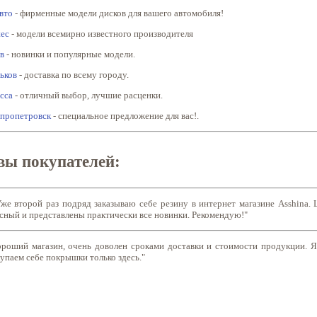
вто
- фирменные модели дисков для вашего автомобиля!
tec
- модели всемирно известного производителя
в
- новинки и популярные модели.
ьков
- доставка по всему городу.
сса
- отличный выбор, лучшие расценки.
пропетровск
- специальное предложение для вас!.
ы покупателей:
Уже второй раз подряд заказываю себе резину в интернет магазине Asshina. 
ссный и представлены практически все новинки. Рекомендую!"
ороший магазин, очень доволен сроками доставки и стоимости продукции. Я
упаем себе покрышки только здесь."