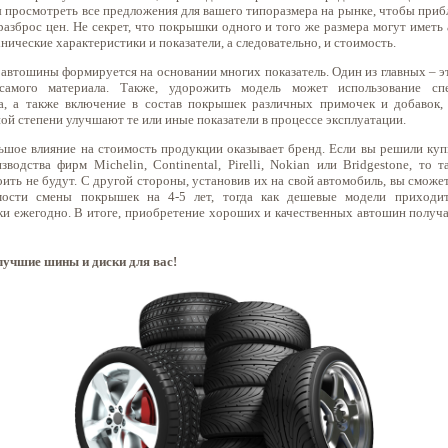
 просмотреть все предложения для вашего типоразмера на рынке, чтобы приб
разброс цен. Не секрет, что покрышки одного и того же размера могут иметь
нические характеристики и показатели, а следовательно, и стоимость.
 автошины формируется на основании многих показатель. Один из главных – эт
 самого материала. Также, удорожить модель может использование спе
а, а также включение в состав покрышек различных примочек и добавок,
ой степени улучшают те или иные показатели в процессе эксплуатации.
ьшое влияние на стоимость продукции оказывает бренд. Если вы решили куп
зводства фирм Michelin, Continental, Pirelli, Nokian или Bridgestone, то 
ить не будут. С другой стороны, установив их на свой автомобиль, вы сможе
мости смены покрышек на 4-5 лет, тогда как дешевые модели приходит
ки ежегодно. В итоге, приобретение хороших и качественных автошин получа
 лучшие шины и диски для вас!