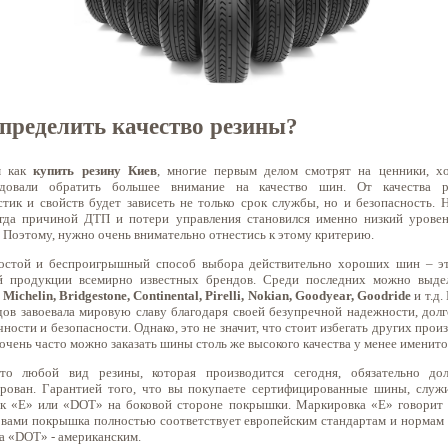
пределить качество резины?
м как
купить резину Киев
, многие первым делом смотрят на ценники, 
ндовали обратить большее внимание на качество шин. От качества р
стик и свойств будет зависеть не только срок службы, но и безопасность. 
огда причиной ДТП и потери управления становился именно низкий уровен
 Поэтому, нужно очень внимательно отнестись к этому критерию.
остой и беспроигрышный способ выбора действительно хороших шин – эт
й продукции всемирно известных брендов. Среди последних можно выдел
к
Michelin, Bridgestone, Continental, Pirelli, Nokian, Goodyear, Goodride
и т.д.
дов завоевала мировую славу благодаря своей безупречной надежности, долг
ности и безопасности. Однако, это не значит, что стоит избегать других прои
очень часто можно заказать шины столь же высокого качества у менее именито
что любой вид резины, которая производится сегодня, обязательно до
рован. Гарантией того, что вы покупаете сертифицированные шины, служ
к «E» или «DOT» на боковой стороне покрышки. Маркировка «E» говорит 
 вами покрышка полностью соответствует европейским стандартам и нормам к
а «DOT» - американским.