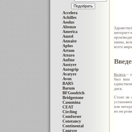
Accelera
Achilles
Aeolus
Altenzo
Здравств
America
интернет-
Amtel
производи
Annaite
шины, кол
Aplus
всего мир
Artum
Atturo
Введе
Aufine
Austyre
Autogrip
Avatyre
Колеса
– э
Avon
был ваш 
BARS
единствен
Barum
диск.
BFGoodrich
Стоит ли 
Bridgestone
установит
Casumina
или интер
CEAT
но ни рези
Circling
Comforser
Constancy
Continental
Contyre