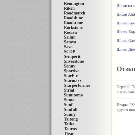
Remington
Диски на а
Riken
Roadmarch
Диски Alu
Roadshine
Roadstone
Шины Кие
Rockstone
Шины Хар
Rosava
Sailun
Шины Оде
Satoya
Sava
Шины Дне
SCOP
Semperit
Silverstone
Sonny
Отзыв
Sportiva
StarFire
Starmaxx
Starperformer
Сергей: "
Strial
очень кла
Sumitomo
Sumo
Игорь: "Х
Sunf
друзья пок
Sunfull
Sunny
Taitong
Tatko
Taurus
Tigar