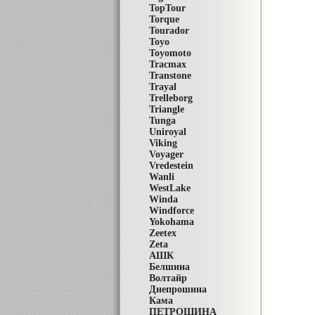
TopTour
Torque
Tourador
Toyo
Toyomoto
Tracmax
Transtone
Trayal
Trelleborg
Triangle
Tunga
Uniroyal
Viking
Voyager
Vredestein
Wanli
WestLake
Winda
Windforce
Yokohama
Zeetex
Zeta
АШК
Белшина
Волтайр
Днепрошина
Кама
ПЕТРОШИНА