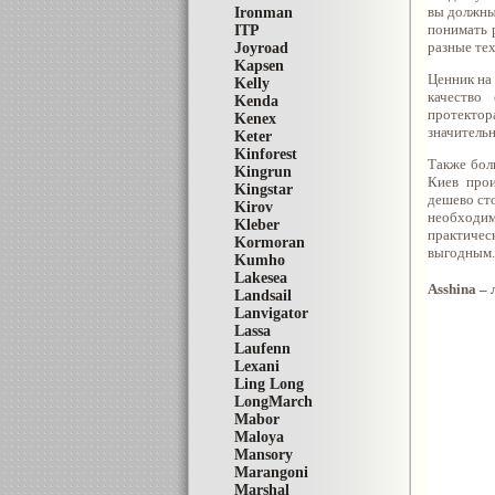
вы должны
Ironman
понимать 
ITP
разные тех
Joyroad
Kapsen
Ценник на
Kelly
качество
Kenda
протектор
Kenex
значительн
Keter
Kinforest
Также бол
Kingrun
Киев прои
Kingstar
дешево сто
Kirov
необходи
Kleber
практичес
Kormoran
выгодным.
Kumho
Lakesea
Asshina –
Landsail
Lanvigator
Lassa
Laufenn
Lexani
Ling Long
LongMarch
Mabor
Maloya
Mansory
Marangoni
Marshal