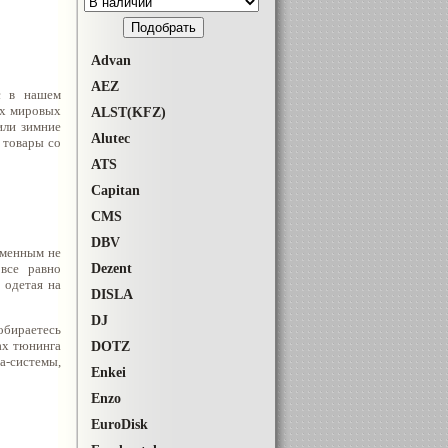
Advan
AEZ
с в нашем
их мировых
ALST(KFZ)
или зимние
Alutec
 товары со
ATS
Capitan
CMS
DBV
еменным не
Dezent
все равно
 одетая на
DISLA
DJ
обираетесь
ах тюнинга
DOTZ
а-системы,
Enkei
Enzo
EuroDisk