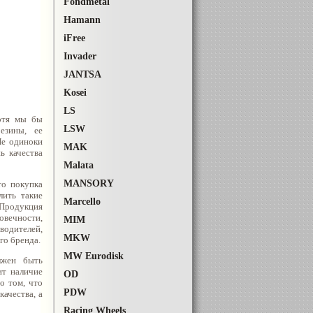
Fondmetal
Hamann
iFree
Invader
JANTSA
Kosei
LS
хотя мы бы
LSW
езины, ее
Не одиноки
MAK
ь качества
Malata
MANSОRY
о покупка
ить такие
Marcello
 Продукция
овечности,
MIM
зводителей,
MKW
го бренда.
MW Eurodisk
лжен быть
ит наличие
OD
о том, что
PDW
ачества, а
Racing Wheels