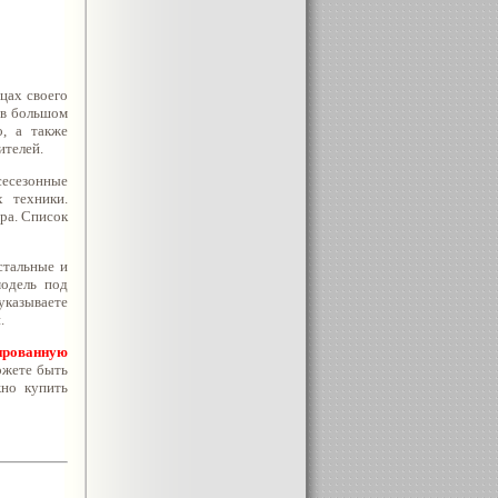
цах своего
 в большом
о, а также
ителей.
сесезонные
х техники.
ра. Список
 стальные и
модель под
указываете
.
ированную
ожете быть
жно купить