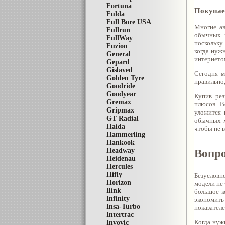
Fortuna
Покупае
Fulda
Full Bore USA
Многие ав
Fullrun
обычных м
FullWay
поскольку
Fuzion
когда нужн
General
интернето
Gepard
Gislaved
Сегодня м
Golden Tyre
правильно
Goodride
Goodyear
Купив рез
Gremax
плюсов. В
Gripmax
уложится 
GT Radial
обычных м
Haida
чтобы не в
Hammerling
Hankook
Вопр
Headway
Heidenau
Hercules
Hifly
Безусловн
Horizon
модели не 
Ilink
большое к
Infinity
экономить
Insa-Turbo
показателе
Intertrac
Когда нуж
Invovic