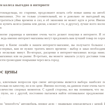
м колеса выгодно в интернете
товладельцы, по старинке, продолжают искать себе новые шины на автоб
агазинах. Это не только утомительный, но и довольно не выгодный ви
 тратиться уйма времени и сил, и об экономии не может идти и речи. Именн
о купить колеса (шины или диски, а может и то, и другое), лучше всего восп
м.
ногие украинцы и киевляне очень часто делают покупки в интернете. И 
, ведь именно интернет-магазины могут предложить вам лучший товар по хоро
ину в Киеве онлайн в нашем интернете-магазине, вы получаете большое 
о-первых, вам не нужно тратить много времени - выбор и заказ необходи
в несколько минут. Во-вторых, расценки в интернет-магазинах всегда ниже
агазинах или на рынке. В-третьих, вы можете заказать услугу доставки това
езти громоздкие покрышки через весь город.
ос цены
о, ключевым вопросом при смене авторезины является выбора наиболее 
только по качеству, но и по цене. Именно поэтому, на данном этапе очень част
оличество спорных моментов. С одной стороны, все мы понимаем, что на
 глупо, но с другой, постоянно пытаемся найти оптимальное предложение
.
но "переобуть" автомобиль, первое дело – правильно определиться с ценой. 