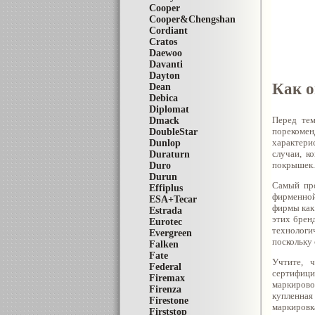
Cooper
Cooper&Chengshan
Cordiant
Cratos
Daewoo
Davanti
Dayton
Как о
Dean
Debica
Diplomat
Перед те
Dmack
порекоме
DoubleStar
характери
Dunlop
случаи, к
Duraturn
покрышек.
Duro
Durun
Самый пр
Effiplus
фирменно
ESA+Tecar
фирмы ка
Estrada
этих брен
Eurotec
технологич
Evergreen
поскольку 
Falken
Fate
Учтите, 
Federal
сертифици
Firemax
маркирово
Firenza
купленная
Firestone
маркировк
Firststop