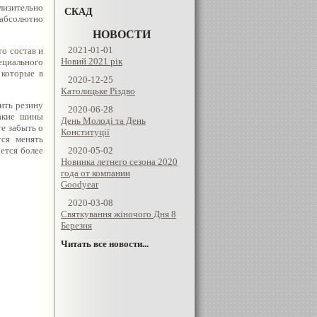
лизительно
СКАД
 абсолютно
НОВОСТИ
2021-01-01
о состав и
Новий 2021 рік
циального
 которые в
2020-12-25
Католицьке Різдво
ить резину
2020-06-28
такие шины
День Молоді та День
те забыть о
Конституції
ся менять
ется более
2020-05-02
Новинка летнего сезона 2020
года от компании
Goodyear
2020-03-08
Святкування жіночого Дня 8
Березня
Читать все новости...