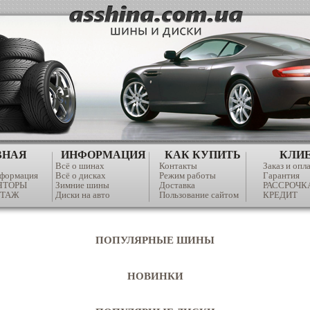
ВНАЯ
ИНФОРМАЦИЯ
КАК КУПИТЬ
КЛИ
Всё о шинах
Контакты
Заказ и опл
нформация
Всё о дисках
Режим работы
Гарантия
ЯТОРЫ
Зимние шины
Доставка
РАССРОЧК
ТАЖ
Диски на авто
Пользование сайтом
КРЕДИТ
ПОПУЛЯРНЫЕ ШИНЫ
НОВИНКИ