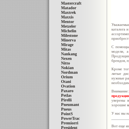
Mastercraft
Matador
Maxtrek
Maxxis
Mentor
Уважаемые
Metzeler
каталога 
Michelin
ассортиме
Milestone
приобрест
Minerva
Mirage
С помощью
Mitas
модели, а
Nankang
Продукция
Nexen
брендов, п
Nitto
Nokian
Кроме тог
Nordman
литые дис
Orium
нужные ра
Otani
необходим
Ovation
Paxaro
Внимание:
Petlas
продукци
Pirelli
уверены в
Pneumant
хорошие к
Pneus
У нас вы н
PointS
PowerTrac
Premiorri
Вот еще и
President