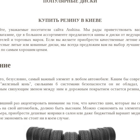
ПОПУЛЯРНЫЕ ДИСКИ
КУПИТЬ РЕЗИНУ В КИЕВЕ
уйте, уважаемые посетители сайта Asshina. Мы рады приветствовать ва
магазине, где в большом ассортименте предлагаются шины и диски от ведущ
телей и торговых марок. Если вы желаете приобрести качественные летние 
есные литые или кованные диски, мы всегда предложим вам на выбор лучшие
а по самым хорошим ценам.
ние
то, безусловно, самый важный элемент в любом автомобиле. Каким бы совр
"железный конь", сколькими б системами безопасности он не обладал, 
ным связующим звеном между ним и дорожным покрытием остается резина,
лишний раз акцентировать внимание на том, что качество шин, которые вы с
ь на свой автомобиль, должно быть высоким. Можно сэкономить на элемент
ьера, приобрести дешевые коврики в салон или даже бюджетный вариант меди
не экономить не стоит ни в коем случае.