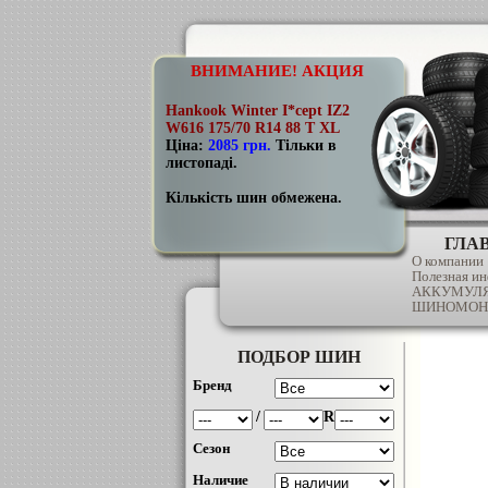
ВНИМАНИЕ! АКЦИЯ
Hankook Winter I*cept IZ2
W616 175/70 R14 88 T XL
Ціна:
2085 грн
.
Тільки в
листопаді.
Кількість шин обмежена.
ГЛА
О компании
Полезная и
АККУМУЛ
ШИНОМОН
ПОДБОР ШИН
Бренд
/
R
Сезон
Наличие