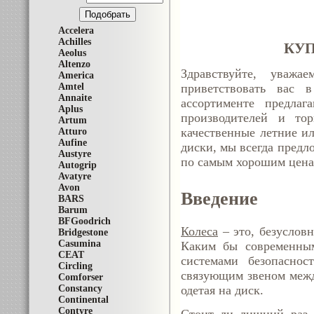
Accelera
Achilles
КУП
Aeolus
Altenzo
Здравствуйте, уважа
America
Amtel
приветствовать вас 
Annaite
ассортименте предла
Aplus
производителей и то
Artum
качественные летние и
Atturo
Aufine
диски, мы всегда предл
Austyre
по самым хорошим цена
Autogrip
Avatyre
Avon
Введение
BARS
Barum
BFGoodrich
Колеса
– это, безуслов
Bridgestone
Casumina
Каким бы современным
CEAT
системами безопаснос
Circling
связующим звеном межд
Comforser
Constancy
одетая на диск.
Continental
Contyre