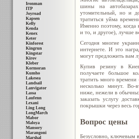
Ironman
шины на автобазара
ITP
утомительный, но и д
Joyroad
тратиться уйма времен
Kapsen
Kelly
Именно поэтому, когда 
Kenda
и то, и другое), лучше 
Kenex
Keter
Сегодня многие украин
Kinforest
Kingrun
интернете. И это
нагр
Kingstar
могут предложить вам л
Kirov
Kleber
Купив резину в Киев
Kormoran
получаете большое ко
Kumho
Lakesea
тратить много времени 
Landsail
несколько минут. Во-в
Lanvigator
ниже, нежели в обычных
Lassa
Laufenn
заказать услугу доста
Lexani
покрышки через весь го
Ling Long
LongMarch
Mabor
Вопрос цены
Maloya
Mansory
Marangoni
Безусловно, ключевым в
Marshal