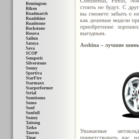
Continental, Pirelli, 
Remington
стоить не будут. С дру
Riken
вы сможете забыть о не
Roadmarch
Roadshine
как дешевые модели при
Roadstone
приобретение хороших
Rockstone
выгодным.
Rosava
Sailun
Satoya
Asshina – лучшие шины
Sava
SCOP
Semperit
Silverstone
Sonny
Sportiva
StarFire
Starmaxx
Starperformer
Strial
Sumitomo
Sumo
Sunf
Sunfull
Sunny
Taitong
Tatko
Уважаемые автовла
Taurus
приветствовать вас н
Tigar