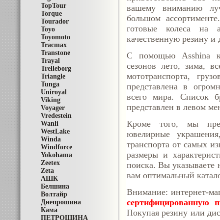
TopTour
вашему вниманию лу
Torque
большом ассортименте
Tourador
готовые колеса на а
Toyo
Toyomoto
качественную резину и 
Tracmax
Transtone
С помощью Asshina 
Trayal
сезонов лето, зима, в
Trelleborg
мототранспорта, груз
Triangle
Tunga
представлена в огром
Uniroyal
всего мира. Список б
Viking
представлен в левом ме
Voyager
Vredestein
Кроме того, мы пре
Wanli
WestLake
ювелирные украшения
Winda
транспорта от самых из
Windforce
размеры и характерис
Yokohama
Zeetex
поиска. Вы указываете 
Zeta
вам оптимальный катал
АШК
Белшина
Внимание: интернет-ма
Волтайр
сертифицированную п
Днепрошина
Кама
Покупая резину или дис
ПЕТРОШИНА