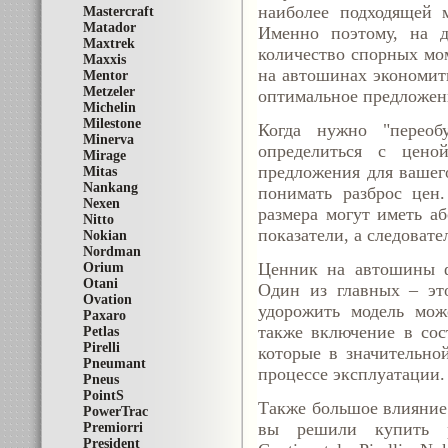
наиболее подходящей м
Mastercraft
Matador
Именно поэтому, на д
Maxtrek
количество спорных мом
Maxxis
на автошинах экономить
Mentor
Metzeler
оптимальное предложени
Michelin
Milestone
Когда нужно "переоб
Minerva
определиться с цено
Mirage
предложения для вашег
Mitas
Nankang
понимать разброс цен
Nexen
размера могут иметь а
Nitto
показатели, а следовате
Nokian
Nordman
Ценник на автошины ф
Orium
Otani
Один из главных – это
Ovation
удорожить модель може
Paxaro
также включение в сос
Petlas
Pirelli
которые в значительно
Pneumant
процессе эксплуатации.
Pneus
PointS
Также большое влияние 
PowerTrac
вы решили купить р
Premiorri
President