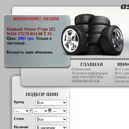
ВНИМАНИЕ! АКЦИЯ
Hankook Winter I*cept IZ2
W616 175/70 R14 88 T XL
Ціна:
2085 грн
.
Тільки в
листопаді.
Кількість шин обмежена.
ГЛАВНАЯ
ИНФ
О компании
Всё о ш
Полезная информация
Всё о ди
АККУМУЛЯТОРЫ
Зимние
ШИНОМОНТАЖ
Диски на
ПОДБОР ШИН
Бренд
/
R
Сезон
Наличие