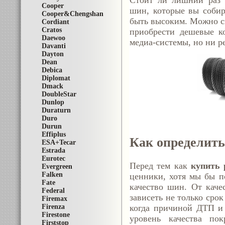
Стоит ли лишний раз а
Cooper
шин, которые вы собир
Cooper&Chengshan
быть высоким. Можно сэ
Cordiant
Cratos
приобрести дешевые к
Daewoo
медиа-системы, но ни ре
Davanti
Dayton
Dean
Debica
Diplomat
Dmack
DoubleStar
Dunlop
Duraturn
Duro
Durun
Effiplus
Как определить
ESA+Tecar
Estrada
Eurotec
Перед тем как
купить 
Evergreen
Falken
ценники, хотя мы бы п
Fate
качество шин. От качес
Federal
зависеть не только срок
Firemax
Firenza
когда причиной ДТП и 
Firestone
уровень качества по
Firststop