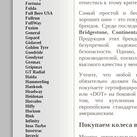
отнестись к этому крит
Fortuna
Fulda
Самый простой и бес
Full Bore USA
Fullrun
хороших шин – это пок
FullWay
брендов. Среди послед
Fuzion
Bridgestone, Continent
General
Gepard
Продукция этих бренд
Gislaved
безупречной надежн
Golden Tyre
безопасности. Однако
Goodride
производителей, поскол
Goodyear
Gremax
высокого качества у ме
Gripmax
GT Radial
Учтите, что любой в
Haida
обязательно должен б
Hammerling
Hankook
покупаете сертифициро
Headway
или «DOT» на боковой 
Heidenau
том, что купленная
Hercules
европейским стандарт
Hifly
Horizon
американским.
Ilink
Infinity
Покупаем колеса в
Insa-Turbo
Intertrac
Invovic
Многие автовладельцы,