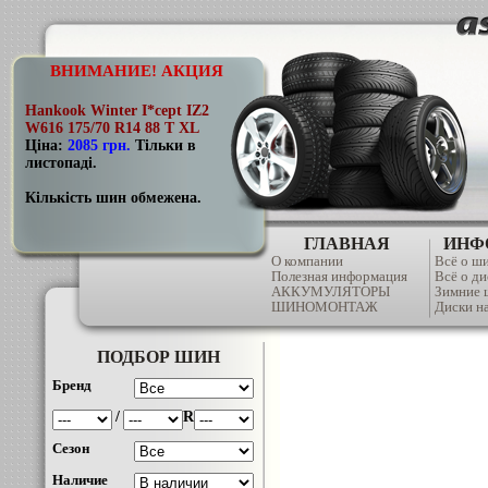
ВНИМАНИЕ! АКЦИЯ
Hankook Winter I*cept IZ2
W616 175/70 R14 88 T XL
Ціна:
2085 грн
.
Тільки в
листопаді.
Кількість шин обмежена.
ГЛАВНАЯ
ИНФ
О компании
Всё о ш
Полезная информация
Всё о ди
АККУМУЛЯТОРЫ
Зимние
ШИНОМОНТАЖ
Диски на
ПОДБОР ШИН
Бренд
/
R
Сезон
Наличие