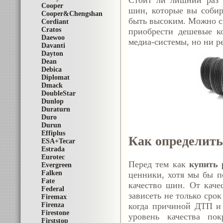
Стоит ли лишний раз а
Cooper
шин, которые вы собир
Cooper&Chengshan
быть высоким. Можно сэ
Cordiant
Cratos
приобрести дешевые к
Daewoo
медиа-системы, но ни ре
Davanti
Dayton
Dean
Debica
Diplomat
Dmack
DoubleStar
Dunlop
Duraturn
Duro
Durun
Effiplus
Как определить
ESA+Tecar
Estrada
Eurotec
Перед тем как
купить 
Evergreen
Falken
ценники, хотя мы бы п
Fate
качество шин. От качес
Federal
зависеть не только срок
Firemax
Firenza
когда причиной ДТП и 
Firestone
уровень качества по
Firststop