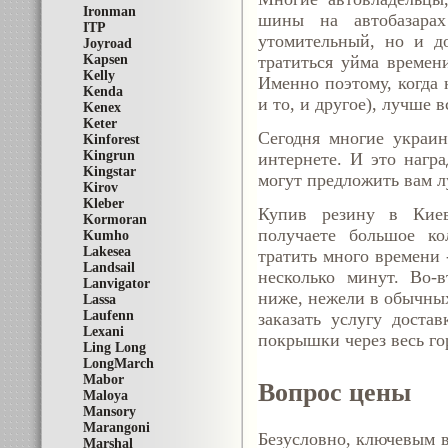
Ironman
шины на автобазара
ITP
утомительный, но и д
Joyroad
тратиться уйма времен
Kapsen
Kelly
Именно поэтому, когда 
Kenda
и то, и другое), лучше 
Kenex
Keter
Сегодня многие украин
Kinforest
Kingrun
интернете. И это
нагр
Kingstar
могут предложить вам л
Kirov
Kleber
Купив резину в Киев
Kormoran
получаете большое ко
Kumho
Lakesea
тратить много времени 
Landsail
несколько минут. Во-в
Lanvigator
ниже, нежели в обычных
Lassa
Laufenn
заказать услугу доста
Lexani
покрышки через весь го
Ling Long
LongMarch
Mabor
Вопрос цены
Maloya
Mansory
Marangoni
Безусловно, ключевым в
Marshal