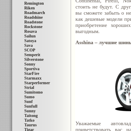
Continental, Pirelli, 
Remington
стоить не будут. С дру
Riken
вы сможете забыть о не
Roadmarch
Roadshine
как дешевые модели при
Roadstone
приобретение хороших
Rockstone
выгодным.
Rosava
Sailun
Satoya
Asshina – лучшие шины
Sava
SCOP
Semperit
Silverstone
Sonny
Sportiva
StarFire
Starmaxx
Starperformer
Strial
Sumitomo
Sumo
Sunf
Sunfull
Sunny
Taitong
Tatko
Уважаемые автовла
Taurus
приветствовать вас н
Tigar