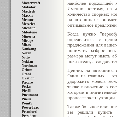
наиболее подходящей м
Mastercraft
Matador
Именно поэтому, на д
Maxtrek
количество спорных мом
Maxxis
на автошинах экономить
Mentor
Metzeler
оптимальное предложени
Michelin
Milestone
Когда нужно "переоб
Minerva
определиться с цено
Mirage
предложения для вашег
Mitas
Nankang
понимать разброс цен
Nexen
размера могут иметь а
Nitto
показатели, а следовате
Nokian
Nordman
Ценник на автошины ф
Orium
Otani
Один из главных – это
Ovation
удорожить модель може
Paxaro
также включение в сос
Petlas
Pirelli
которые в значительно
Pneumant
процессе эксплуатации.
Pneus
PointS
Также большое влияние 
PowerTrac
вы решили купить р
Premiorri
President