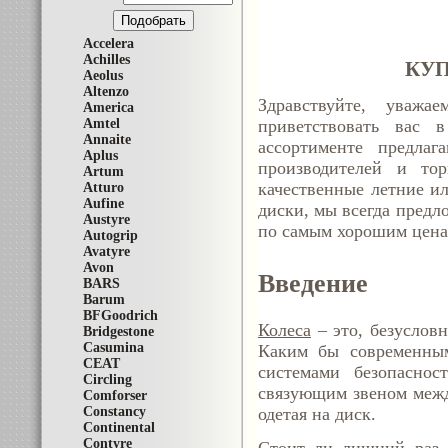
Accelera
Achilles
КУП
Aeolus
Altenzo
Здравствуйте, уважа
America
Amtel
приветствовать вас 
Annaite
ассортименте предла
Aplus
производителей и то
Artum
качественные летние и
Atturo
Aufine
диски, мы всегда предл
Austyre
по самым хорошим цена
Autogrip
Avatyre
Avon
Введение
BARS
Barum
BFGoodrich
Колеса
– это, безуслов
Bridgestone
Casumina
Каким бы современным
CEAT
системами безопаснос
Circling
связующим звеном межд
Comforser
Constancy
одетая на диск.
Continental
Contyre