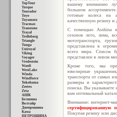
TopTour
вашему вниманию лу
Torque
большом ассортименте
Tourador
готовые колеса на а
Toyo
Toyomoto
качественную резину и 
Tracmax
Transtone
С помощью Asshina 
Trayal
сезонов лето, зима, в
Trelleborg
мототранспорта, груз
Triangle
Tunga
представлена в огром
Uniroyal
всего мира. Список б
Viking
представлен в левом ме
Voyager
Vredestein
Кроме того, мы пре
Wanli
WestLake
ювелирные украшения
Winda
транспорта от самых из
Windforce
размеры и характерис
Yokohama
Zeetex
поиска. Вы указываете 
Zeta
вам оптимальный катал
АШК
Белшина
Внимание: интернет-ма
Волтайр
сертифицированную п
Днепрошина
Кама
Покупая резину или дис
ПЕТРОШИНА