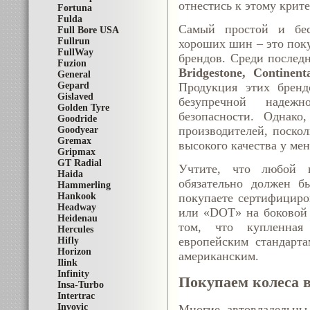
отнестись к этому крит
Fortuna
Fulda
Самый простой и бес
Full Bore USA
Fullrun
хороших шин – это пок
FullWay
брендов. Среди послед
Fuzion
Bridgestone, Continent
General
Gepard
Продукция этих бренд
Gislaved
безупречной надежн
Golden Tyre
безопасности. Однако
Goodride
производителей, поскол
Goodyear
Gremax
высокого качества у ме
Gripmax
GT Radial
Учтите, что любой в
Haida
обязательно должен б
Hammerling
Hankook
покупаете сертифициро
Headway
или «DOT» на боковой 
Heidenau
том, что купленная
Hercules
европейским стандарт
Hifly
Horizon
американским.
Ilink
Infinity
Покупаем колеса в
Insa-Turbo
Intertrac
Invovic
Многие автовладельцы,