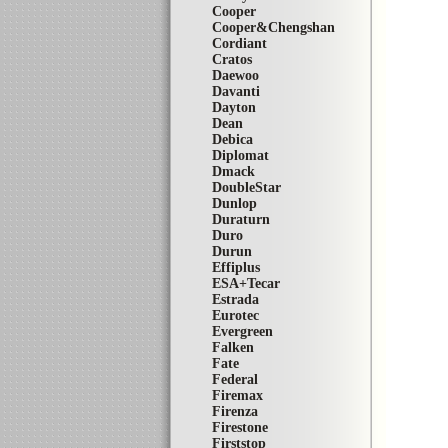
Cooper
Cooper&Chengshan
Cordiant
Cratos
Daewoo
Davanti
Dayton
Dean
Debica
Diplomat
Dmack
DoubleStar
Dunlop
Duraturn
Duro
Durun
Effiplus
ESA+Tecar
Estrada
Eurotec
Evergreen
Falken
Fate
Federal
Firemax
Firenza
Firestone
Firststop