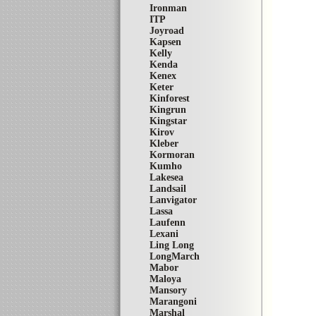
Ironman
ITP
Joyroad
Kapsen
Kelly
Kenda
Kenex
Keter
Kinforest
Kingrun
Kingstar
Kirov
Kleber
Kormoran
Kumho
Lakesea
Landsail
Lanvigator
Lassa
Laufenn
Lexani
Ling Long
LongMarch
Mabor
Maloya
Mansory
Marangoni
Marshal