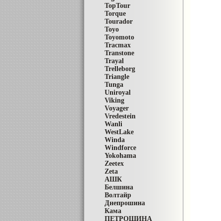
TopTour
Torque
Tourador
Toyo
Toyomoto
Tracmax
Transtone
Trayal
Trelleborg
Triangle
Tunga
Uniroyal
Viking
Voyager
Vredestein
Wanli
WestLake
Winda
Windforce
Yokohama
Zeetex
Zeta
АШК
Белшина
Волтайр
Днепрошина
Кама
ПЕТРОШИНА