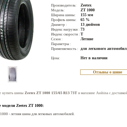
Производитель:
Zeetex
Модель:
ZT 1000
Ширина шины:
155 мм
Профиль шины:
65 %
Диаметр :
13 дюймов
Индекс нагрузки :
73
Индекс скорости :
T
Сезон :
Летние
Параметры :
Применяемость :
для легкового автомобил
Цена:
Нет в наличии
Отзывы о шине
е купить шины
Zeetex ZT 1000 155/65 R13 73T
в магазине Asshina с доставко
 модели Zeetex ZT 1000:
 1000 - летняя шина для легковых автомобилей.