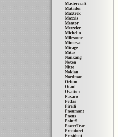
Mastercraft
Matador
Maxtrek
Maxxis
Mentor
Metzeler
Michelin
Milestone
Minerva
Mirage
Mitas
Nankang
Nexen
Nitto
Nokian
Nordman
Orium
Otani
Ovation
Paxaro
Petlas
Pirelli
Pneumant
Pneus
PointS
PowerTrac
Premiorri
President