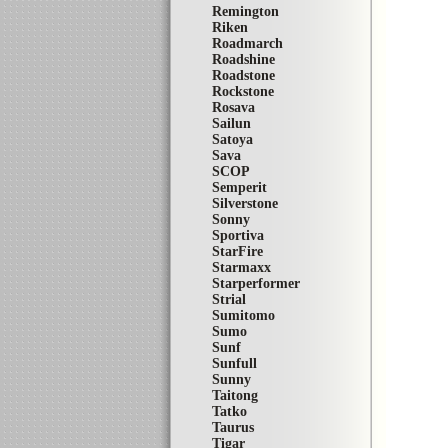
Remington
Riken
Roadmarch
Roadshine
Roadstone
Rockstone
Rosava
Sailun
Satoya
Sava
SCOP
Semperit
Silverstone
Sonny
Sportiva
StarFire
Starmaxx
Starperformer
Strial
Sumitomo
Sumo
Sunf
Sunfull
Sunny
Taitong
Tatko
Taurus
Tigar