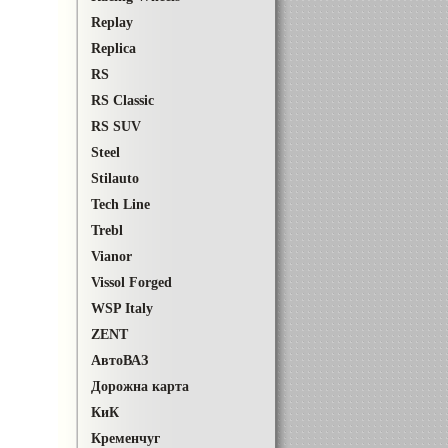
Replay
Replica
RS
RS Classic
RS SUV
Steel
Stilauto
Tech Line
Trebl
Vianor
Vissol Forged
WSP Italy
ZENT
АвтоВАЗ
Дорожна карта
КиК
Кременчуг