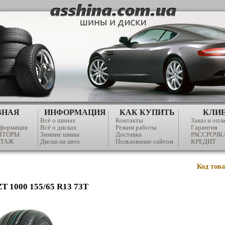
ВНАЯ
ИНФОРМАЦИЯ
КАК КУПИТЬ
КЛИ
Всё о шинах
Контакты
Заказ и опл
нформация
Всё о дисках
Режим работы
Гарантия
ЯТОРЫ
Зимние шины
Доставка
РАССРОЧК
ТАЖ
Диски на авто
Пользование сайтом
КРЕДИТ
Код тов
ZT 1000 155/65 R13 73T