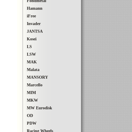
Fondmetal
Hamann
iFree
Invader
JANTSA
Kosei
LS
LSW
MAK
Malata
MANSОRY
Marcello
MIM
MKW
MW Eurodisk
OD
PDW
Racing Wheels