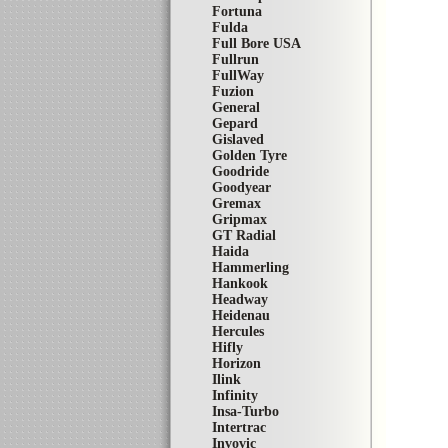
Fortuna
Fulda
Full Bore USA
Fullrun
FullWay
Fuzion
General
Gepard
Gislaved
Golden Tyre
Goodride
Goodyear
Gremax
Gripmax
GT Radial
Haida
Hammerling
Hankook
Headway
Heidenau
Hercules
Hifly
Horizon
Ilink
Infinity
Insa-Turbo
Intertrac
Invovic