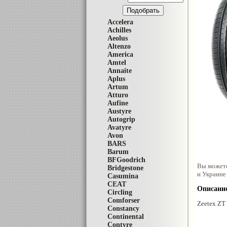
Accelera
Achilles
Aeolus
Altenzo
America
Amtel
Annaite
Aplus
Artum
Atturo
Aufine
Austyre
Autogrip
Avatyre
Avon
BARS
Barum
BFGoodrich
Вы может
Bridgestone
и Украине
Casumina
CEAT
Описание
Circling
Comforser
Zeetex ZT
Constancy
Continental
Contyre