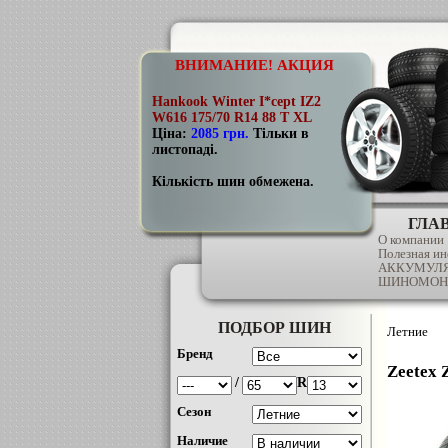
ВНИМАНИЕ! АКЦИЯ
Hankook Winter I*cept IZ2
W616 175/70 R14 88 T XL
Ціна:
2085 грн
.
Тільки в
листопаді.
Кількість шин обмежена.
ГЛА
О компании
Полезная и
АККУМУЛ
ШИНОМОН
ПОДБОР ШИН
Летние
Бренд
Zeetex 
/
R
Сезон
Наличие