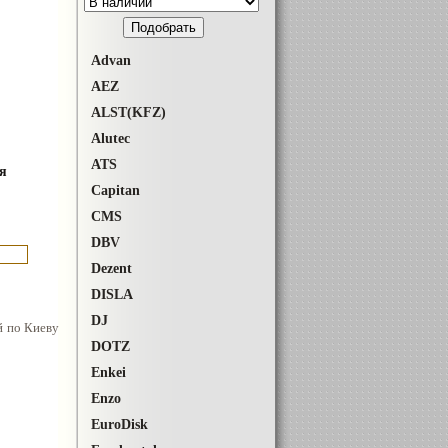
Advan
AEZ
ALST(KFZ)
Alutec
ATS
я
Capitan
CMS
DBV
Dezent
DISLA
DJ
й по Киеву
DOTZ
Enkei
Enzo
EuroDisk