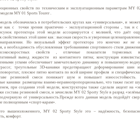
люционных
свойств по техническим и эксплуатационным параметрам
MY
0
 модели
MY
01
Sports Tourer
.
модель обозначилась в потребительских кругах как «универсальная», и
может
ие как с
точки зрения практично - эксплуатационной стороны , так и с 
исунок протектора этой модели ассоциируется с молнией, что даёт ощ
к свойственных этой шине как : высокая скорость и уверенная целенаправленн
направлении.
Но визуальный эффект протектора это конечно же не о
я, а необходимость обусловленная требованиями спортивного стиля движени
сокоскоростных свойств , отличные показатели тормозных во
ьтативный вывод жидкости
из контактного пятна; конструкция извилист
ленными углами обеспечивает замечательную динамику и повышенную водн
рассе; треугольные 3
D
-канавки предотвращают деформирование шин из
 поворотах; плоское пятно контакта по всей ширине профиля
и специфическа
таве резиновой смеси понижает шум и повышает износостойкость. П
ые канавки
размещены взаимо
-
неравнопропорционально, что также гасит шу
енем, при создании этой модели, конструкторы также сделали акцент на «э
ки состава резиновой смеси, и зачислили
MY
02
Sporty
Style
в разряд «зелён
подчеркнуло её универсальность.Прежде всего данная модель подойдёт св
 не полноценным «спорт-карам».
его вышеизложенного,
MY
02
Sporty
Style
это – надёжность, безопасно
ть, комфорт.