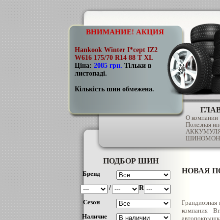
ВНИМАНИЕ! АКЦИЯ
Hankook Winter I*cept IZ2
W616 175/70 R14 88 T XL
Ціна:
2085 грн
.
Тільки в
листопаді.
Кількість шин обмежена.
ГЛА
О компании
Полезная и
АККУМУЛ
ШИНОМОН
ПОДБОР ШИН
НОВАЯ П
Бренд
/
R
Сезон
Грандиозная 
компания B
Наличие
автопокрыш