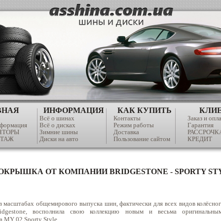
ВНАЯ
ИНФОРМАЦИЯ
КАК КУПИТЬ
КЛИ
Всё о шинах
Контакты
Заказ и опл
нформация
Всё о дисках
Режим работы
Гарантия
ЯТОРЫ
Зимние шины
Доставка
РАССРОЧК
ТАЖ
Диски на авто
Пользование сайтом
КРЕДИТ
ОКРЫШКА ОТ КОМПАНИИ BRIDGESTONE - SPORTY STY
в масштабах общемирового выпуска шин, фактически для всех видов колёсног
ridgestone, восполнила свою коллекцию новым и весьма оригинальн
ка
MY
02
Sporty
Style.