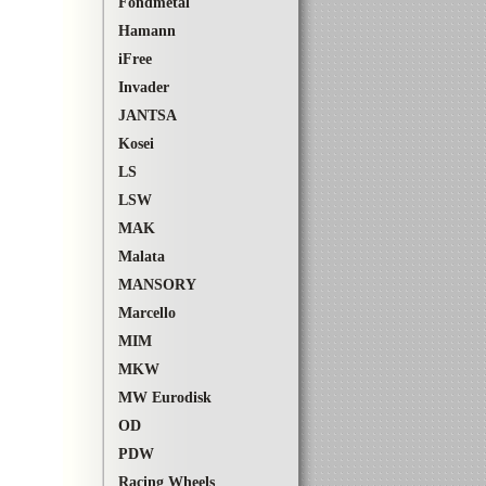
Fondmetal
Hamann
iFree
Invader
JANTSA
Kosei
LS
LSW
MAK
Malata
MANSОRY
Marcello
MIM
MKW
MW Eurodisk
OD
PDW
Racing Wheels