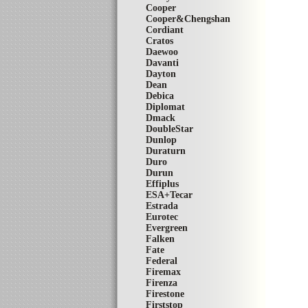
Cooper
Cooper&Chengshan
Cordiant
Cratos
Daewoo
Davanti
Dayton
Dean
Debica
Diplomat
Dmack
DoubleStar
Dunlop
Duraturn
Duro
Durun
Effiplus
ESA+Tecar
Estrada
Eurotec
Evergreen
Falken
Fate
Federal
Firemax
Firenza
Firestone
Firststop