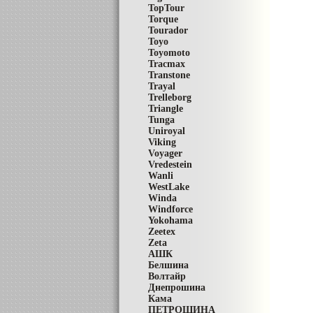
TopTour
Torque
Tourador
Toyo
Toyomoto
Tracmax
Transtone
Trayal
Trelleborg
Triangle
Tunga
Uniroyal
Viking
Voyager
Vredestein
Wanli
WestLake
Winda
Windforce
Yokohama
Zeetex
Zeta
АШК
Белшина
Волтайр
Днепрошина
Кама
ПЕТРОШИНА