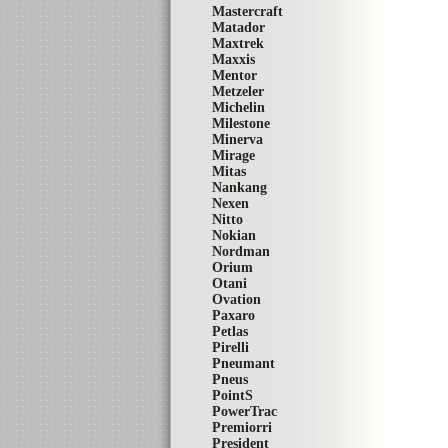
Mastercraft
Matador
Maxtrek
Maxxis
Mentor
Metzeler
Michelin
Milestone
Minerva
Mirage
Mitas
Nankang
Nexen
Nitto
Nokian
Nordman
Orium
Otani
Ovation
Paxaro
Petlas
Pirelli
Pneumant
Pneus
PointS
PowerTrac
Premiorri
President