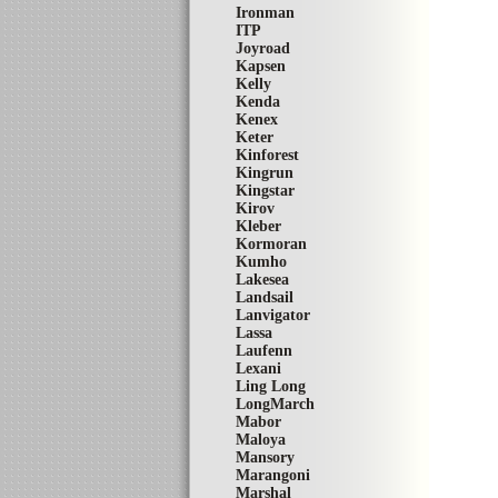
Ironman
ITP
Joyroad
Kapsen
Kelly
Kenda
Kenex
Keter
Kinforest
Kingrun
Kingstar
Kirov
Kleber
Kormoran
Kumho
Lakesea
Landsail
Lanvigator
Lassa
Laufenn
Lexani
Ling Long
LongMarch
Mabor
Maloya
Mansory
Marangoni
Marshal