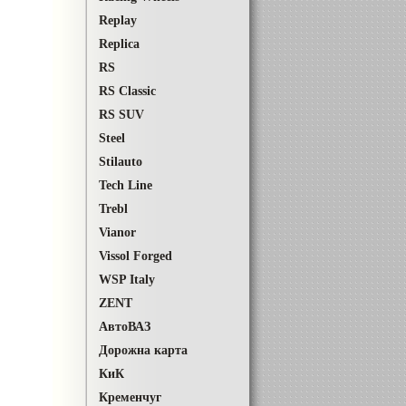
Replay
Replica
RS
RS Classic
RS SUV
Steel
Stilauto
Tech Line
Trebl
Vianor
Vissol Forged
WSP Italy
ZENT
АвтоВАЗ
Дорожна карта
КиК
Кременчуг