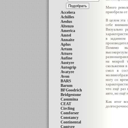
Много рево
приобрела от
Accelera
Achilles
В целом эта
Aeolus
себе вним
ан
Altenzo
Визуально р
America
характеристи
Amtel
в заданном 
Annaite
производител
Aplus
Помимо вы
Artum
высокорезул
Atturo
разнонаправ
Aufine
на мокрой т
Austyre
скольжения в
Autogrip
смол в сос
Avatyre
молниеобразн
Avon
ногу со врем
BARS
характеристи
Barum
что ещё раз 
BFGoodrich
авто, но ещё
Bridgestone
Casumina
Как итог вс
CEAT
долгосрочнос
Circling
Comforser
Constancy
Continental
Contyre