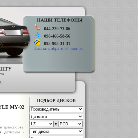
НАШИ ТЕЛЕФОНЫ
044-229-73-86
098-466-58-56
093-903-31-31
Заказать обратный звонок
ЕНТУ
ата
А
ПОДБОР ДИСКОВ
LE MY-02
x
о транспорта,
ым детищем -