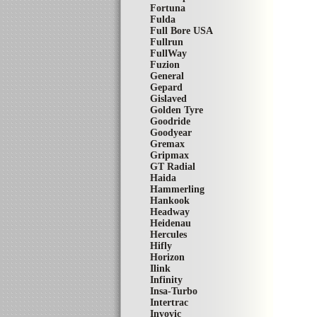
Fortuna
Fulda
Full Bore USA
Fullrun
FullWay
Fuzion
General
Gepard
Gislaved
Golden Tyre
Goodride
Goodyear
Gremax
Gripmax
GT Radial
Haida
Hammerling
Hankook
Headway
Heidenau
Hercules
Hifly
Horizon
Ilink
Infinity
Insa-Turbo
Intertrac
Invovic