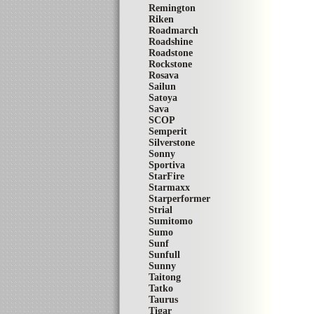
Remington
Riken
Roadmarch
Roadshine
Roadstone
Rockstone
Rosava
Sailun
Satoya
Sava
SCOP
Semperit
Silverstone
Sonny
Sportiva
StarFire
Starmaxx
Starperformer
Strial
Sumitomo
Sumo
Sunf
Sunfull
Sunny
Taitong
Tatko
Taurus
Tigar