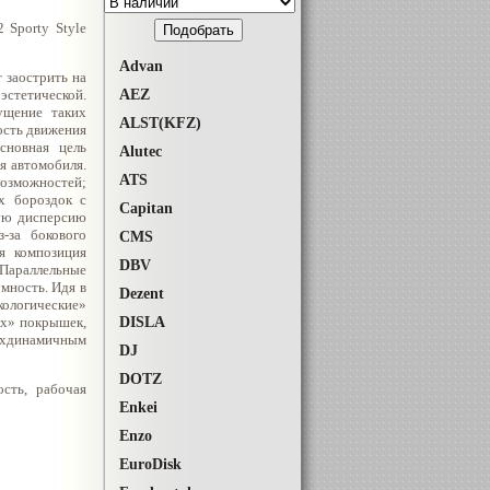
2
Sporty
Style
Advan
 заострить на
эстетической.
AEZ
ущение таких
ALST(KFZ)
ость движения
сновная цель
Alutec
я автомобиля.
ATS
зможностей;
ых бороздок с
Capitan
ую дисперсию
-за бокового
CMS
я
композиция
DBV
араллельные
мность.
Идя в
Dezent
кологические»
ых» покрышек,
DISLA
ерхдинамичным
DJ
DOTZ
сть, рабочая
Enkei
Enzo
EuroDisk