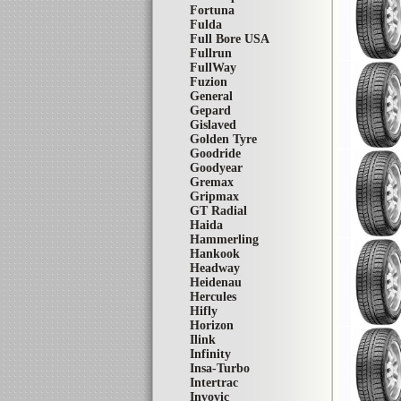
Fortuna
Fulda
Full Bore USA
Fullrun
FullWay
Fuzion
General
Gepard
Gislaved
Golden Tyre
Goodride
Goodyear
Gremax
Gripmax
GT Radial
Haida
Hammerling
Hankook
Headway
Heidenau
Hercules
Hifly
Horizon
Ilink
Infinity
Insa-Turbo
Intertrac
Invovic