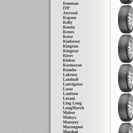
Ironman
ITP
Joyroad
Kapsen
Kelly
Kenda
Kenex
Keter
Kinforest
Kingrun
Kingstar
Kirov
Kleber
Kormoran
Kumho
Lakesea
Landsail
Lanvigator
Lassa
Laufenn
Lexani
Ling Long
LongMarch
Mabor
Maloya
Mansory
Marangoni
Marshal