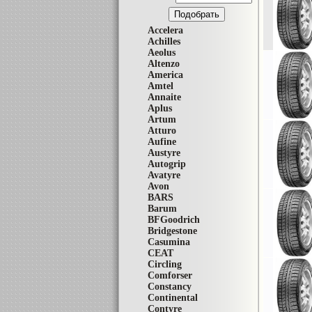
Accelera
Achilles
Aeolus
Altenzo
America
Amtel
Annaite
Aplus
Artum
Atturo
Aufine
Austyre
Autogrip
Avatyre
Avon
BARS
Barum
BFGoodrich
Bridgestone
Casumina
CEAT
Circling
Comforser
Constancy
Continental
Contyre