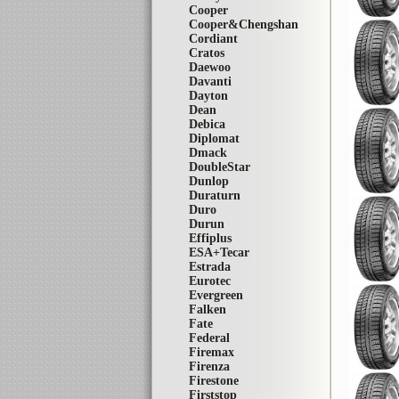
Cooper
Cooper&Chengshan
Cordiant
Cratos
Daewoo
Davanti
Dayton
Dean
Debica
Diplomat
Dmack
DoubleStar
Dunlop
Duraturn
Duro
Durun
Effiplus
ESA+Tecar
Estrada
Eurotec
Evergreen
Falken
Fate
Federal
Firemax
Firenza
Firestone
Firststop