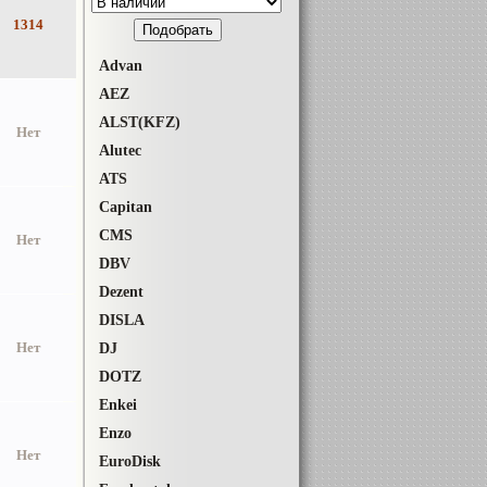
1314
Advan
AEZ
ALST(KFZ)
Нет
Alutec
ATS
Capitan
CMS
Нет
DBV
Dezent
DISLA
Нет
DJ
DOTZ
Enkei
Enzo
Нет
EuroDisk