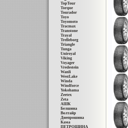
TopTour
Torque
Tourador
Toyo
Toyomoto
Tracmax
Transtone
Trayal
Trelleborg
Triangle
Tunga
Uniroyal
Viking
Voyager
Vredestein
Wanli
WestLake
Winda
Windforce
Yokohama
Zeetex
Zeta
АШК
Белшина
Волтайр
Днепрошина
Кама
ПЕТРОШИНА