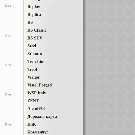
Нет
Replay
Replica
RS
RS Classic
Нет
RS SUV
Steel
Stilauto
Tech Line
Нет
Trebl
Vianor
Vissol Forged
WSP Italy
Нет
ZENT
АвтоВАЗ
Дорожна карта
КиК
Нет
Кременчуг