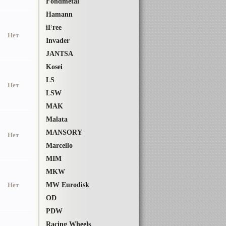
Fondmetal
Hamann
iFree
Нет
Invader
JANTSA
Kosei
LS
Нет
LSW
MAK
Malata
MANSОRY
Нет
Marcello
MIM
MKW
Нет
MW Eurodisk
OD
PDW
Racing Wheels