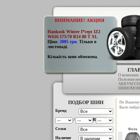
ВНИМАНИЕ! АКЦИЯ
Hankook Winter I*cept IZ2
W616 175/70 R14 88 T XL
Ціна:
2085 грн
.
Тільки в
листопаді.
Кількість шин обмежена.
ГЛА
О компании
Полезная и
АККУМУЛ
ШИНОМОН
ПОДБОР ШИН
По Вашему
Было найд
Бренд
/
R
Сезон
Фото
Наличие