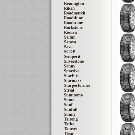
Remington
Riken
Roadmarch
Roadshine
Roadstone
Rockstone
Rosava
Sailun
Satoya
Sava
SCOP
Semperit
Silverstone
Sonny
Sportiva
StarFire
Starmaxx
Starperformer
Strial
Sumitomo
Sumo
Sunf
Sunfull
Sunny
Taitong
Tatko
Taurus
Tigar