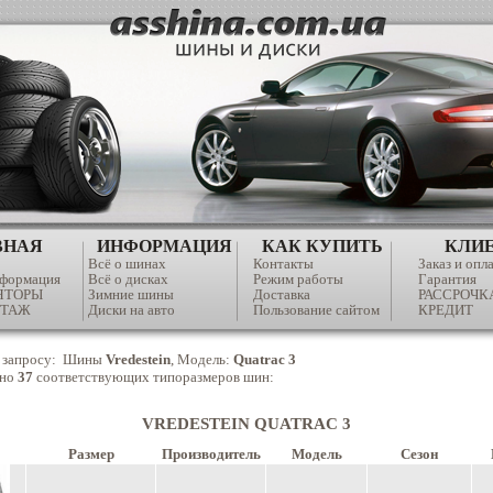
ВНАЯ
ИНФОРМАЦИЯ
КАК КУПИТЬ
КЛИ
Всё о шинах
Контакты
Заказ и опл
нформация
Всё о дисках
Режим работы
Гарантия
ЯТОРЫ
Зимние шины
Доставка
РАССРОЧК
ТАЖ
Диски на авто
Пользование сайтом
КРЕДИТ
 запросу: Шины
Vredestein
, Модель:
Quatrac 3
ено
37
соответствующих типоразмеров шин:
VREDESTEIN QUATRAC 3
Размер
Производитель
Модель
Сезон