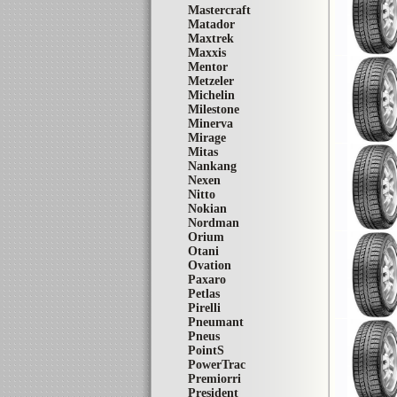
Mastercraft
Matador
Maxtrek
Maxxis
Mentor
Metzeler
Michelin
Milestone
Minerva
Mirage
Mitas
Nankang
Nexen
Nitto
Nokian
Nordman
Orium
Otani
Ovation
Paxaro
Petlas
Pirelli
Pneumant
Pneus
PointS
PowerTrac
Premiorri
President